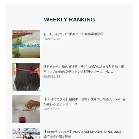
WEEKLY RANKING
おいしいたのしい 湘南ローカル農産物語③
2022/07/16
朝起きたら、鳥の巣状態！子どもの髪の絡まり対処法～湘
南ママのためのプチストレス解消シリーズ No.１
2020/12/28
【30分でできる】超簡単・自由研究をやってみた！vol3.色
が変わるぶどうジュース
2021/08/26
【aicco行ってみた】MURASAKI SHONAN OPEN 2026、
鵠沼海浜公園で開催