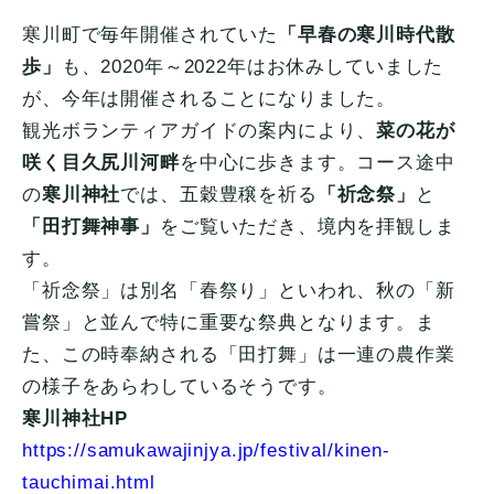
寒川町で毎年開催されていた
「早春の寒川時代散
歩」
も、2020年～2022年はお休みしていました
が、今年は開催されることになりました。
観光ボランティアガイドの案内により、
菜の花が
咲く目久尻川河畔
を中心に歩きます。コース途中
の
寒川神社
では、五穀豊穣を祈る
「祈念祭」
と
「田打舞神事」
をご覧いただき、境内を拝観しま
す。
「祈念祭」は別名「春祭り」といわれ、秋の「新
嘗祭」と並んで特に重要な祭典となります。ま
た、この時奉納される「田打舞」は一連の農作業
の様子をあらわしているそうです。
寒川神社HP
https://samukawajinjya.jp/festival/kinen-
tauchimai.html