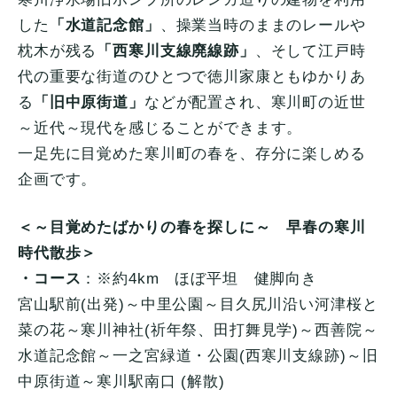
した
「水道記念館」
、操業当時のままのレールや
枕木が残る
「西寒川支線廃線跡」
、そして江戸時
代の重要な街道のひとつで徳川家康ともゆかりあ
る
「旧中原街道」
などが配置され、寒川町の近世
～近代～現代を感じることができます。
一足先に目覚めた寒川町の春を、存分に楽しめる
企画です。
＜～目覚めたばかりの春を探しに～ 早春の寒川
時代散歩＞
・コース
：※約4km ほぼ平坦 健脚向き
宮山駅前(出発)～中里公園～目久尻川沿い河津桜と
菜の花～寒川神社(祈年祭、田打舞見学)～西善院～
水道記念館～一之宮緑道・公園(西寒川支線跡)～旧
中原街道～寒川駅南口 (解散)