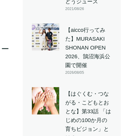
どうジュース
2021/08/26
【aicco行ってみ
た】MURASAKI
ォー
SHONAN OPEN
2026、鵠沼海浜公
園で開催
2026/08/05
【はぐくむ・つな
がる・こどもとお
とな】第33話 「は
じめの100か月の
育ちビジョン」と