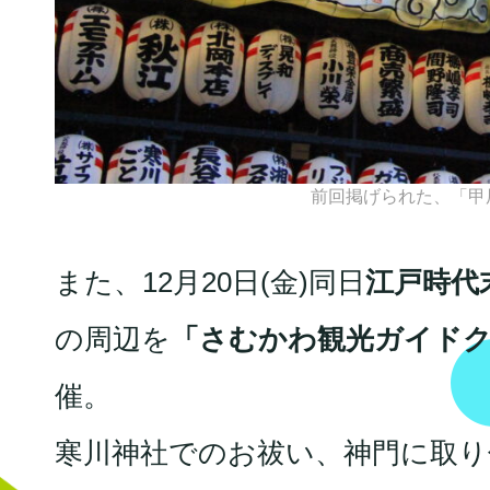
前回掲げられた、「甲
また、12月20日(金)同日
江戸時代
の周辺を
「さむかわ観光ガイド
催。
寒川神社でのお祓い、神門に取り