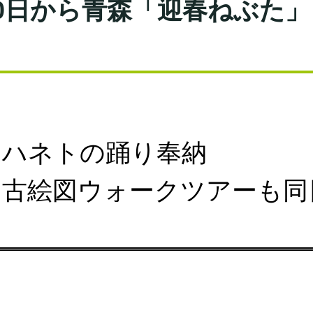
20日から青森「迎春ねぶた」
とハネトの踊り奉納
内古絵図ウォークツアーも同
。