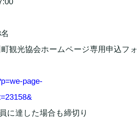
:00
3名
～ 寒川町観光協会ホームページ専用申込フ
?p=we-page-
t=23158&
※定員に達した場合も締切り