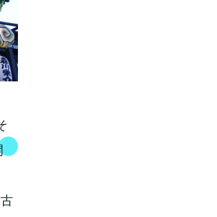
そ
開
、古