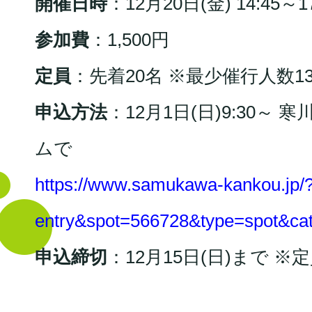
開催日時
：12月20日(金) 14:45～17
参加費
：1,500円
定員
：先着20名 ※最少催行人数1
申込方法
：12月1日(日)9:30
ムで
https://www.samukawa-kankou.jp/
entry&spot=566728&type=spot&ca
申込締切
：12月15日(日)まで 