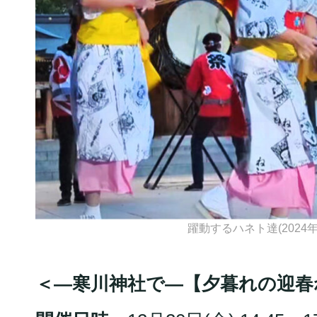
躍動するハネト達(2024
＜―寒川神社で―【夕暮れの迎春