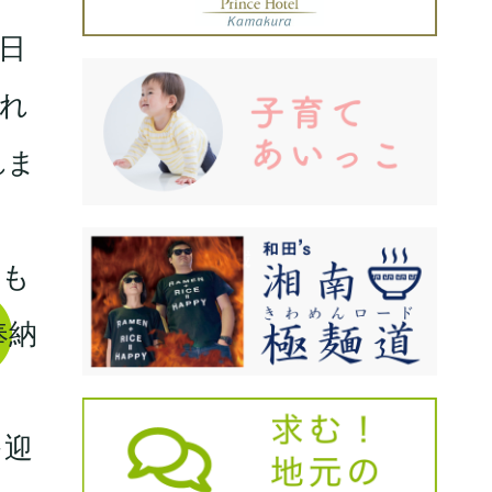
0日
れ
れま
のも
奉納
を迎