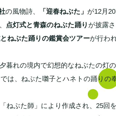
社
の風物詩、
「迎春ねぶた」
が12月2
、
点灯式と青森のねぶた踊り
が披露さ
式とねぶた踊りの鑑賞会ツアー
が行わ
夕暮れの境内で幻想的なねぶたの灯
」では、ねぶた囃子とハネトの踊りの
「ねぶた師」により作成され、25回