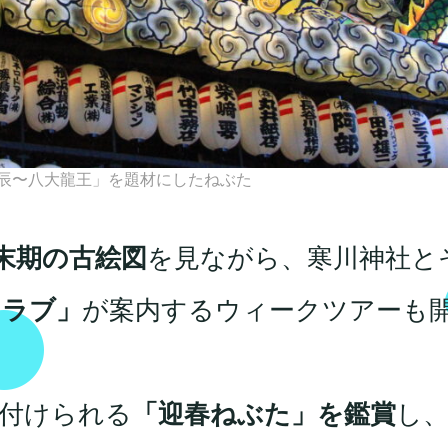
辰〜八大龍王」を題材にしたねぶた
末期の古絵図
を見ながら、寒川神社と
クラブ」
が案内するウィークツアーも
付けられる
「迎春ねぶた」を鑑賞
し