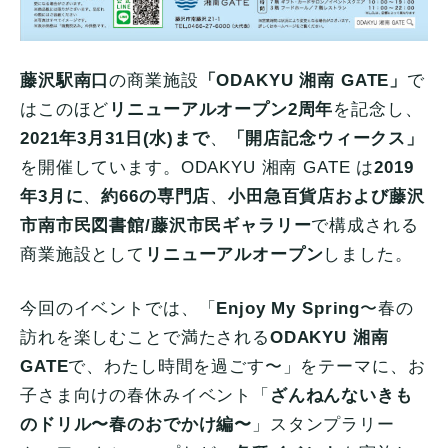
藤沢駅南口
の商業施設
「ODAKYU 湘南 GATE」
で
はこのほど
リニューアルオープン2周年
を記念し、
2021年3月31日(水)まで
、
「開店記念ウィークス」
を開催しています。ODAKYU 湘南 GATE は
2019
年3月に
、
約66の専門店
、
小田急百貨店および藤沢
市南市民図書館/藤沢市民ギャラリー
で構成される
商業施設として
リニューアルオープン
しました。
今回のイベントでは、「
Enjoy My Spring
〜春の
訪れを楽しむことで満たされる
ODAKYU 湘南
GATE
で、わたし時間を過ごす〜」をテーマに、お
子さま向けの春休みイベント「
ざんねんないきも
のドリル〜春のおでかけ編〜
」スタンプラリー