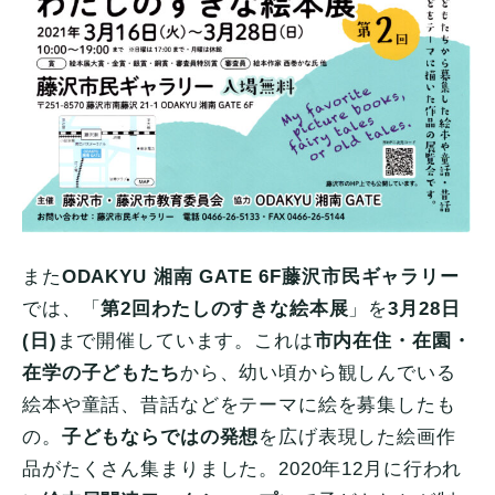
また
ODAKYU 湘南 GATE 6F藤沢市民ギャラリー
では、「
第2回わたしのすきな絵本展
」を
3月28日
(日)
まで開催しています。これは
市内在住・在園・
在学の子どもたち
から、幼い頃から観しんでいる
絵本や童話、昔話などをテーマに絵を募集したも
の。
子どもならではの発想
を広げ表現した絵画作
品がたくさん集まりました。2020年12月に行われ