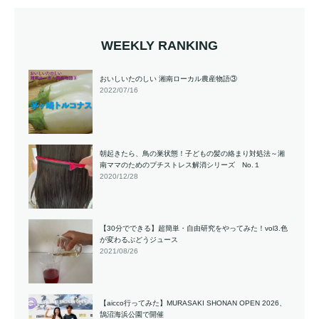
WEEKLY RANKING
おいしいたのしい 湘南ローカル農産物語③
2022/07/16
朝起きたら、鳥の巣状態！子どもの髪の絡まり対処法～湘
南ママのためのプチストレス解消シリーズ No.１
2020/12/28
【30分でできる】超簡単・自由研究をやってみた！vol3.色
が変わるぶどうジュース
2021/08/26
【aicco行ってみた】MURASAKI SHONAN OPEN 2026、
鵠沼海浜公園で開催