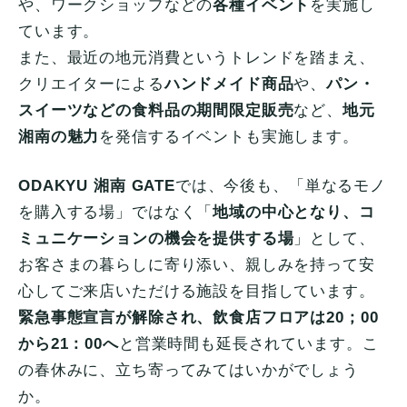
や、ワークショップなどの
各種イベント
を実施し
ています。
また、最近の地元消費というトレンドを踏まえ、
クリエイターによる
ハンドメイド商品
や、
パン・
スイーツなどの食料品の期間限定販売
など、
地元
湘南の魅力
を発信するイベントも実施します。
ODAKYU 湘南 GATE
では、今後も、「単なるモノ
を購入する場」ではなく「
地域の中心となり、コ
ミュニケーションの機会を提供する場
」として、
お客さまの暮らしに寄り添い、親しみを持って安
心してご来店いただける施設を目指しています。
緊急事態宣言が解除され、飲食店フロアは20；00
から21：00へ
と営業時間も延長されています。こ
の春休みに、立ち寄ってみてはいかがでしょう
か。