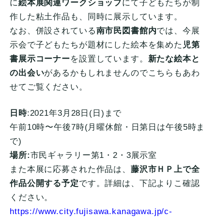
に
絵本展関連ワークショップ
にて子どもたちが制
作した粘土作品も、同時に展示しています。
なお、併設されている
南市民図書館内
では、今展
示会で子どもたちが題材にした絵本を集めた
児第
書展示コーナー
を設置しています。
新たな絵本と
の出会い
があるかもしれませんのでこちらもあわ
せてご覧ください。
日時
:2021年3月28日(日)まで
午前10時〜午後7時(月曜休館・日第日は午後5時ま
で)
場所:
市民ギャラリー第1・2・3展示室
また本展に応募された作品は、
藤沢市ＨＰ上で全
作品公開する予定
です。詳細は、下記よりこ確認
ください。
https://www.city.fujisawa.kanagawa.jp/c-