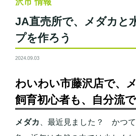
沢市 情報
JA直売所で、メダカと
プを作ろう
2024.09.03
わいわい市藤沢店で、
飼育初心者も、自分流
メダカ
、最近見ました？ かつ