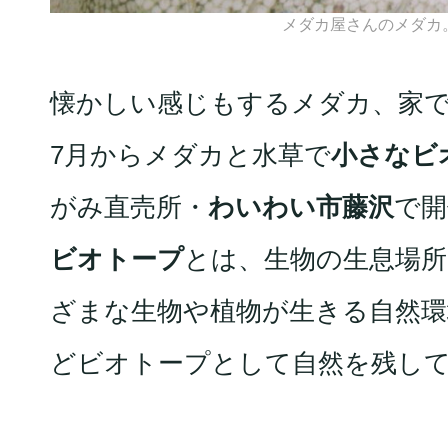
メダカ屋さんのメダカ。
懐かしい感じもするメダカ、家
7月からメダカと水草で
小さなビ
がみ直売所・
わいわい市藤沢
で開
ビオトープ
とは、生物の生息場
ざまな生物や植物が生きる自然環
どビオトープとして自然を残し