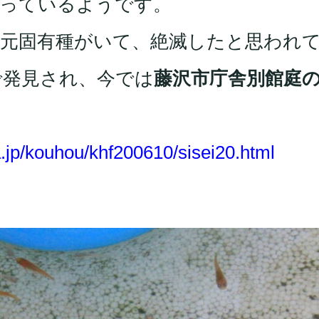
なっているようです。
元固有種がいて、絶滅したと思われ
で発見され、今では
藤沢市庁舎別館庭
.jp/kouhou/khf200610/sisei20.html