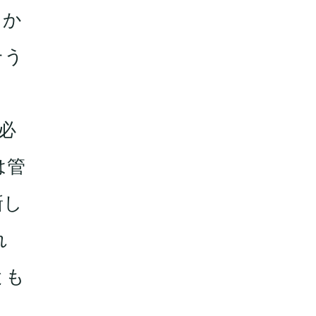
、か
そう
必
は管
新し
れ
とも