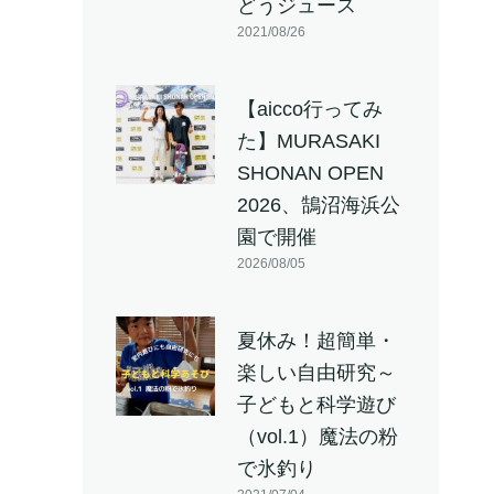
どうジュース
2021/08/26
【aicco行ってみ
た】MURASAKI
SHONAN OPEN
2026、鵠沼海浜公
園で開催
2026/08/05
夏休み！超簡単・
楽しい自由研究～
子どもと科学遊び
（vol.1）魔法の粉
で氷釣り