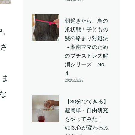
朝起きたら、鳥の
巣状態！子どもの
中、
髪の絡まり対処法
Aさ
～湘南ママのため
のプチストレス解
。
消シリーズ No.
１
さま
2020/12/28
な
【30分でできる】
超簡単・自由研究
をやってみた！
vol3.色が変わるぶ