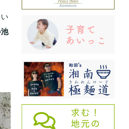
てい
の池