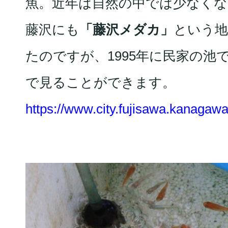
魚。近年は自然の中では少なく
藤沢にも
「藤沢メダカ」
という地
たのですが、1995年に民家の池
で見ることができます。
https://www.city.fujisawa.kanagawa