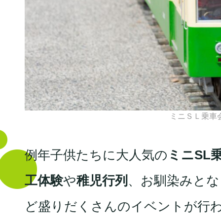
ミニＳＬ乗車会
例年子供たちに大人気の
ミニSL
工体験
や
稚児行列
、お馴染みとな
ど盛りだくさんのイベントが行わ