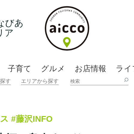
なびあ
リア
子育て
グルメ
お店情報
ライ
ース
#藤沢INFO