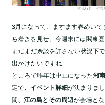
稚児行列、稚貝
3月
になって、ますます春めいて
ち着きを見せ、今週末には関東圏
まだまだ余談を許さない状況下
出かけたいですね。
ところで昨年は中止になった
湘
定で
、イベント詳細
が決まりま
間、
江の島とその周辺
が会場とな