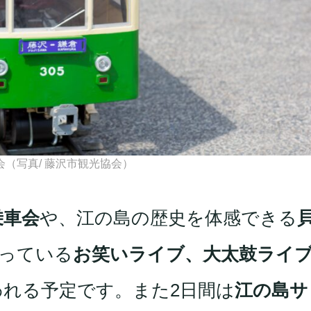
（写真/ 藤沢市観光協会）
乗車会
や、江の島の歴史を体感できる
っている
お笑いライブ、大太鼓ライ
れる予定です。また2日間は
江の島サ