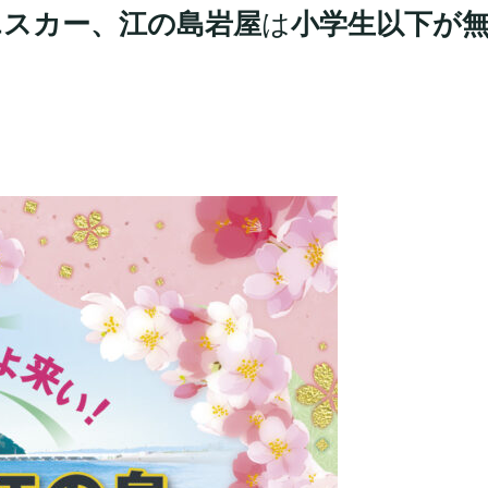
エスカー、江の島岩屋
は
小学生以下が