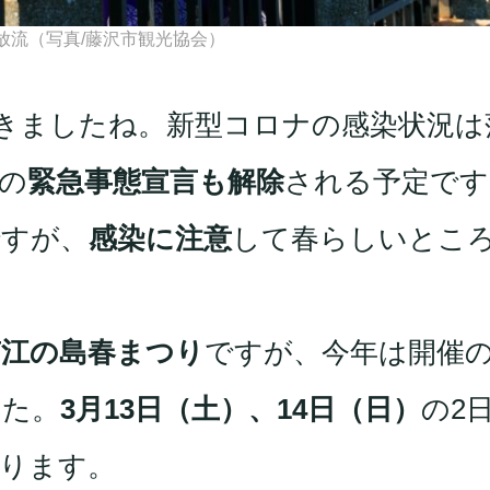
放流（写真/藤沢市観光協会）
きましたね。新型コロナの感染状況は
の
緊急事態宣言も解除
される予定です
ですが、
感染に注意
して春らしいとこ
南江の島春まつり
ですが、今年は開催
した。
3月13日（土）、14日（日）
の2
ります。