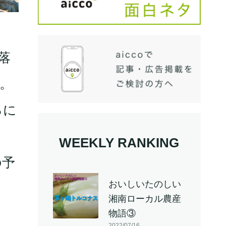
落
。
ろに
WEEKLY RANKING
の予
おいしいたのしい
日
湘南ローカル農産
物語③
2022/07/16