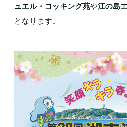
ュエル・コッキング苑
や
江の島
となります。