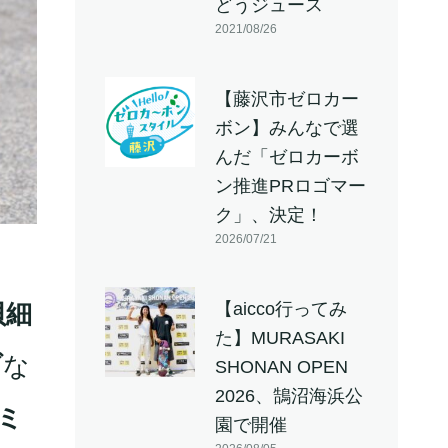
どうジュース
2021/08/26
【藤沢市ゼロカー
ボン】みんなで選
んだ「ゼロカーボ
ン推進PRロゴマー
ク」、決定！
2026/07/21
【aicco行ってみ
貝細
た】MURASAKI
ブ
な
SHONAN OPEN
2026、鵠沼海浜公
ミ
園で開催