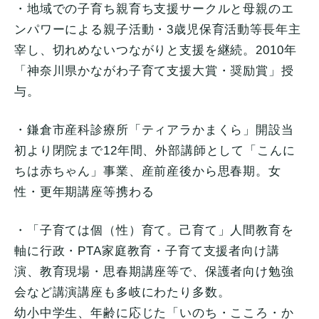
・
地域での子育ち親育ち支援サークルと母親のエ
ンパワーによる親子
活動・3歳児保育活動等長年主
宰し、
切れめないつながりと支援を継続。2010年
「
神奈川県かながわ子育て支援大賞・奨励賞」授
与。
・鎌倉市産科診療所「ティアラかまくら」
開設当
初より閉院まで12年間、外部講師として「
こんに
ちは赤ちゃん」事業、産前産後から思春期。女
性・
更年期講座等携わる
・「子育ては個（性）育て。己育て」人間教育を
軸に行政・
PTA家庭教育・子育て支援者向け講
演、教育現場・
思春期講座等で、
保護者向け勉強
会など講演講座も多岐にわたり多数。
幼小中学生、年齢に応じた「いのち・こころ・か