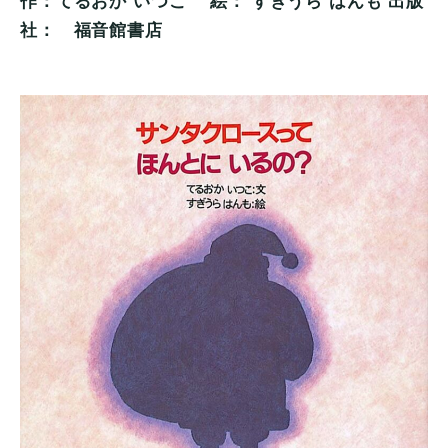
作：てるおか いつこ 絵： すぎうら はんも 出版
社： 福音館書店