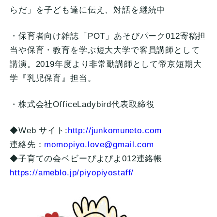
らだ」
を子ども達に伝え、対話を継続中
・保育者向け雑誌「POT」
あそびパーク012寄稿担
当や保育・
教育を学ぶ短大大学で客員講師として
講演。
2019年度より非常勤講師として帝京短期大
学『乳児保育』
担当。
・株式会社OfficeLadybird代表取締役
◆Web サイト:
http://junkomuneto.com
連絡先：
m
omopiyo.love@gmail.com
◆子育ての会ベビーぴよぴよ012連絡帳
https://ameblo.jp/
piyopiyostaff/