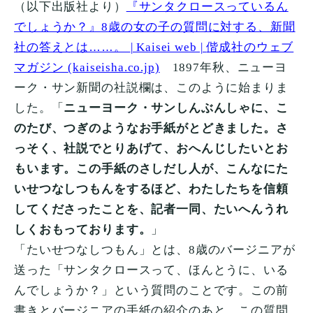
（以下出版社より）
『サンタクロースっているん
でしょうか？』
8
歳の女の子の質問に対する、新聞
社の答えとは……。
| Kaisei web |
偕成社のウェブ
マガジン
(kaiseisha.co.jp)
1897
年秋、ニューヨ
ーク・サン新聞の社説欄は、このように始まりま
した。「
ニューヨーク・サンしんぶんしゃに、こ
のたび、つぎのようなお手紙がとどきました。さ
っそく、社説でとりあげて、おへんじしたいとお
もいます。この手紙のさしだし人が、こんなにた
いせつなしつもんをするほど、わたしたちを信頼
してくださったことを、記者一同、たいへんうれ
しくおもっております。
」
「たいせつなしつもん」とは、
8
歳のバージニアが
送った「サンタクロースって、ほんとうに、いる
んでしょうか？」という質問のことです。この前
書きとバージニアの手紙の紹介のあと、この質問