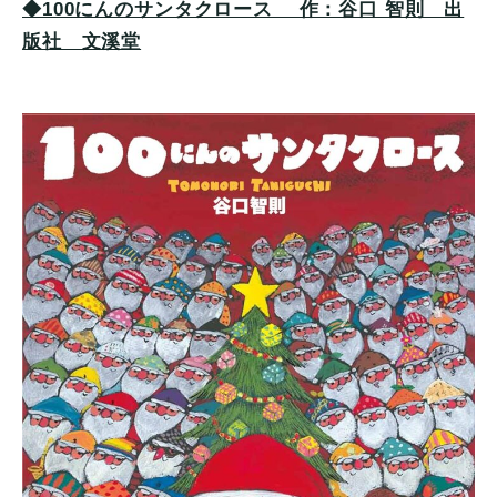
◆100にんのサンタクロース 作：谷口 智則 出
版社 文溪堂