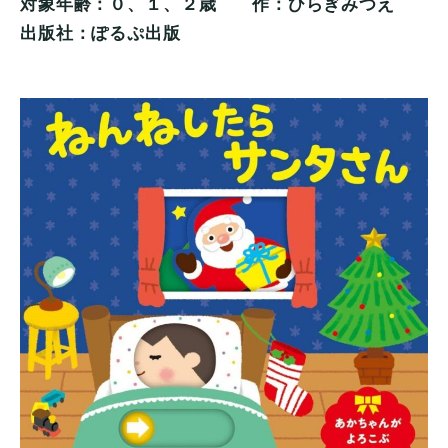
０、１、２歳
対象年齢：
作：ひらぎみつえ
出版社：ぽるぷ出版