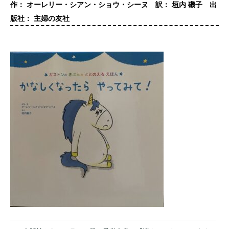
作： オーレリー・シアン・ショウ・シーヌ 訳： 垣内 磯子 出
版社： 主婦の友社