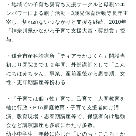
・
地域での子育ち親育ち支援サークルと母親のエ
ンパワーによる親子
活動・3歳児保育活動等長年主
宰し、
切れめないつながりと支援を継続。2010年
「
神奈川県かながわ子育て支援大賞・奨励賞」授
与。
・鎌倉市産科診療所「ティアラかまくら」
開設当
初より閉院まで１２年間、外部講師として「
こん
にちは赤ちゃん」事業、産前産後から思春期。女
性・
更年期講座等携わる
・「子育ては個（性）育て。己育て」人間教育を
軸に行政・
PTA家庭教育・子育て支援者向け講
演、教育現場・
思春期講座等で、
保護者向け勉強
会など講演講座も多岐にわたり多数。
幼小中学生、年齢に応じた「いのち・こころ・か