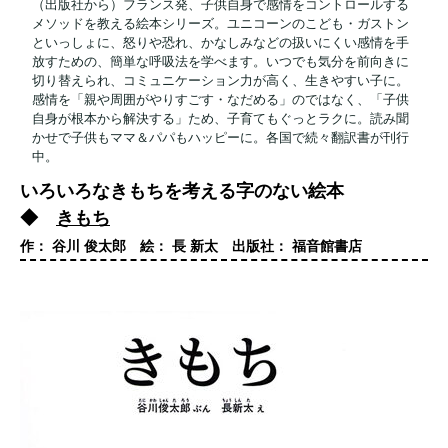
（出版社から）フランス発、子供自身で感情をコントロールする
メソッドを教える絵本シリーズ。ユニコーンのこども・ガストン
といっしょに、怒りや恐れ、かなしみなどの扱いにくい感情を手
放すための、簡単な呼吸法を学べます。いつでも気分を前向きに
切り替えられ、コミュニケーション力が高く、生きやすい子に。
感情を「親や周囲がやりすごす・なだめる」のではなく、「子供
自身が根本から解決する」ため、子育てもぐっとラクに。読み聞
かせで子供もママ＆パパもハッピーに。各国で続々翻訳書が刊行
中。
いろいろなきもちを考える字のない絵本
◆
きもち
作： 谷川 俊太郎 絵： 長 新太 出版社： 福音館書店