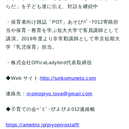
らだ」
を子ども達に伝え、対話を継続中
・保育者向け雑誌「POT」
あそびﾊﾟｰｸ012寄稿担
当や保育・
教育を学ぶ短大大学で客員講師として
講演。
2019年度より非常勤講師として帝京短期大
学『乳児保育』
担当。
・株式会社OfficeLadybird代表取締役
◆Web サイト:
http://junkomuneto.com
連絡先：
ｍ
omopiyo.love@gmail.com
◆子育ての会ﾍﾞﾋﾞｰぴよぴよ012連絡帳
https://ameblo.jp/
piyopiyostaff/