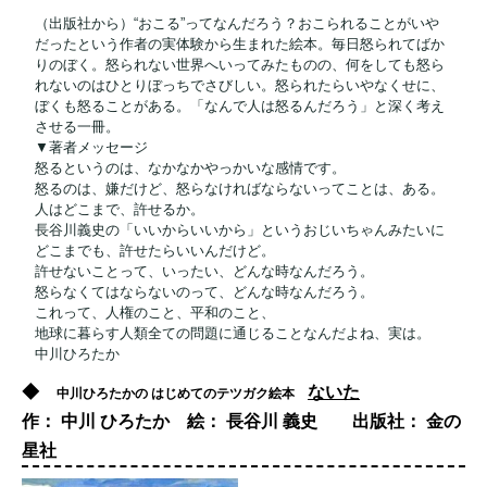
（出版社から）“おこる”ってなんだろう？おこられることがいや
だったという作者の実体験から生まれた絵本。毎日怒られてばか
りのぼく。怒られない世界へいってみたものの、何をしても怒ら
れないのはひとりぼっちでさびしい。怒られたらいやなくせに、
ぼくも怒ることがある。「なんで人は怒るんだろう」と深く考え
させる一冊。
▼著者メッセージ
怒るというのは、なかなかやっかいな感情です。
怒るのは、嫌だけど、怒らなければならないってことは、ある。
人はどこまで、許せるか。
長谷川義史の「いいからいいから」というおじいちゃんみたいに
どこまでも、許せたらいいんだけど。
許せないことって、いったい、どんな時なんだろう。
怒らなくてはならないのって、どんな時なんだろう。
これって、人権のこと、平和のこと、
地球に暮らす人類全ての問題に通じることなんだよね、実は。
中川ひろたか
◆
ないた
中川ひろたかの はじめてのテツガク絵本
作： 中川 ひろたか 絵： 長谷川 義史 出版社： 金の
星社