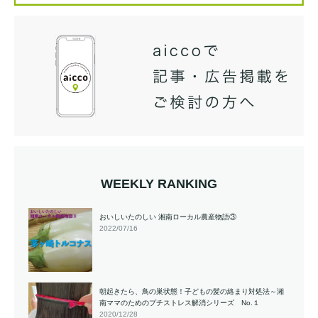
WEEKLY RANKING
おいしいたのしい 湘南ローカル農産物語③
2022/07/16
朝起きたら、鳥の巣状態！子どもの髪の絡まり対処法～湘
南ママのためのプチストレス解消シリーズ No.１
2020/12/28