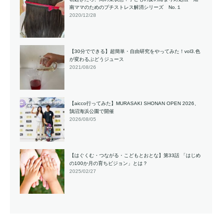
南ママのためのプチストレス解消シリーズ No.１
2020/12/28
【30分でできる】超簡単・自由研究をやってみた！vol3.色
が変わるぶどうジュース
2021/08/26
【aicco行ってみた】MURASAKI SHONAN OPEN 2026、
鵠沼海浜公園で開催
2026/08/05
【はぐくむ・つながる・こどもとおとな】第33話 「はじめ
の100か月の育ちビジョン」とは？
2025/02/27