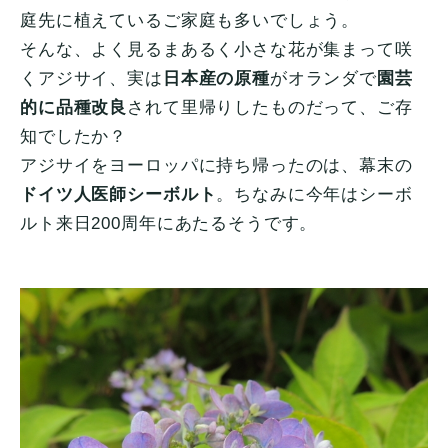
庭先に植えているご家庭も多いでしょう。
そんな、よく見るまあるく小さな花が集まって咲
くアジサイ、実は
日本産の原種
がオランダで
園芸
的に品種改良
されて里帰りしたものだって、ご存
知でしたか？
アジサイをヨーロッパに持ち帰ったのは、幕末の
ドイツ人医師シーボルト
。ちなみに今年はシーボ
ルト来日200周年にあたるそうです。