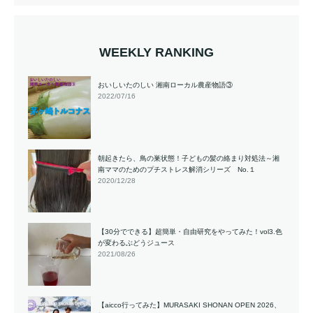
WEEKLY RANKING
おいしいたのしい 湘南ローカル農産物語③
2022/07/16
朝起きたら、鳥の巣状態！子どもの髪の絡まり対処法～湘
南ママのためのプチストレス解消シリーズ No.１
2020/12/28
【30分でできる】超簡単・自由研究をやってみた！vol3.色
が変わるぶどうジュース
2021/08/26
【aicco行ってみた】MURASAKI SHONAN OPEN 2026、