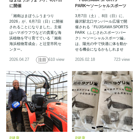
に開催
PARK〜ソーシャルスポーツ
編」、3月7、8日にサンパー
「湘南はまぼうふうまつり
3月7日（土）、8日（日）に、
ル広場で
2026」が、6月7日（日）に開催
藤沢駅北口サンパール広場で開
されることになりました。主催
催される「FUJISAWA SPORTS
はハマボウフウなどの貴重な海
PARK（ふじさわスポーツパー
浜植物を守り育てている「湘南
ク）〜ソーシャルスポーツ編」
海浜植物育成会」と辻堂市民セ
は、陽光の中で快適に体を動か
ンター。
せる機会になるかもしれませ
ん。
2026.04.27
610 view
2026.02.18
723 view
注目
#健康
#健康