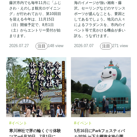
藤沢市内でも毎年11月に「ふじ
海のイメージが強い湘南・藤
さわ・えのしま観光ロゲイニン
沢。セーリングなどのマリンス
グ」が行われており、第10回目
ポーツが盛んなことも、要因と
を迎える今年は、11月15日
してあるでしょう。地元の人々
（日）開催予定で、8月1日
によるフラダンスを、市内のイ
（土）からエントリー受付が始
ベント等で見かける機会が多い
まります。
訳も、うなずけます。
2026.07.27
148 view
2026.07.07
271 view
注目
注目
#イベント
#イベント
寒川神社で茅の輪くぐり体験
5月16日にParkフェスティバ
ツアー6月30日、7月1日に
ル2026 in下土棚遊水地公園