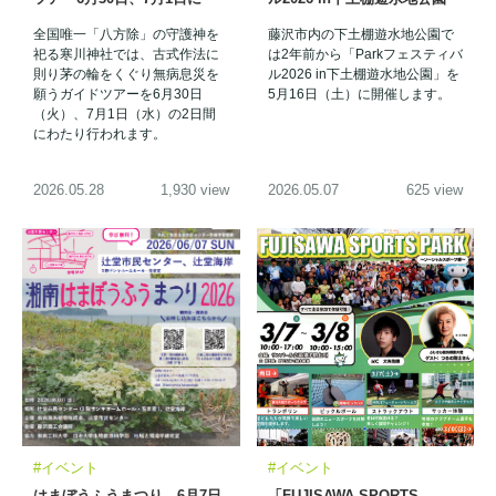
全国唯一「八方除」の守護神を
藤沢市内の下土棚遊水地公園で
祀る寒川神社では、古式作法に
は2年前から「Parkフェスティバ
則り茅の輪をくぐり無病息災を
ル2026 in下土棚遊水地公園」を
願うガイドツアーを6月30日
5月16日（土）に開催します。
（火）、7月1日（水）の2日間
にわたり行われます。
2026.05.28
1,930 view
2026.05.07
625 view
#イベント
#イベント
はまぼうふうまつり、6月7日
「FUJISAWA SPORTS