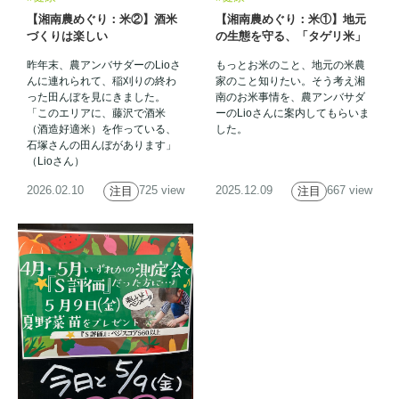
【湘南農めぐり：米②】酒米
【湘南農めぐり：米①】地元
づくりは楽しい
の生態を守る、「タゲリ米」
って？
昨年末、農アンバサダーのLioさ
もっとお米のこと、地元の米農
んに連れられて、稲刈りの終わ
家のこと知りたい。そう考え湘
った田んぼを見にきました。
南のお米事情を、農アンバサダ
「このエリアに、藤沢で酒米
ーのLioさんに案内してもらいま
（酒造好適米）を作っている、
した。
石塚さんの田んぼがあります」
（Lioさん）
2026.02.10
725 view
2025.12.09
667 view
注目
注目