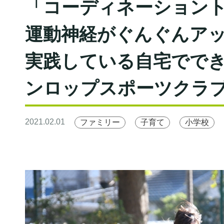
「コーディネーション
運動神経がぐんぐんア
実践している自宅ででき
ンロップスポーツクラ
2021.02.01
ファミリー
子育て
小学校