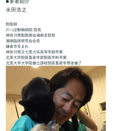
■筆者紹介
永田浩之
獣医師
のっぽ動物病院 院長
神奈川県獣医師会湘南支部長
湘南臨床研究会会長
鎌倉市生まれ
神奈川県立七里ガ浜高等学校卒業
北里大学獣医畜産学部獣医学科卒業
北里大学大学院修士課程獣医畜産学専攻修了