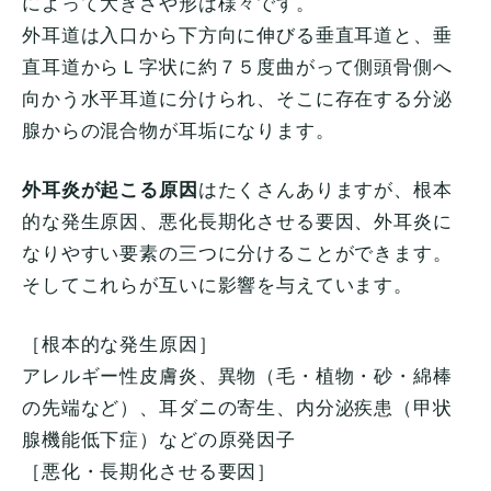
によって大きさや形は様々です。
外耳道は入口から下方向に伸びる垂直耳道と、垂
直耳道からＬ字状に約７５度曲がって側頭骨側へ
向かう水平耳道に分けられ、そこに存在する分泌
腺からの混合物が耳垢になります。
外耳炎が起こる原因
はたくさんありますが、根本
的な発生原因、悪化長期化させる要因、外耳炎に
なりやすい要素の三つに分けることができます。
そしてこれらが互いに影響を与えています。
［根本的な発生原因］
アレルギー性皮膚炎、異物（毛・植物・砂・綿棒
の先端など）、耳ダニの寄生、内分泌疾患（甲状
腺機能低下症）などの原発因子
［悪化・長期化させる要因］