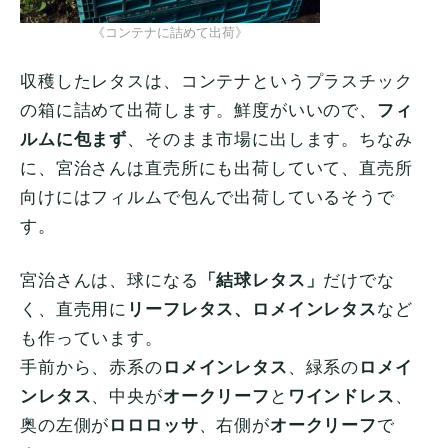
《コンテナに詰めて出荷》
収穫したレタスは、コンテナというプラスチック
の箱に詰めて出荷します。鮮度がいいので、
フィ
ルムに包まず
、そのまま市場に出します。ちなみ
に、宮治さんは直売所にも出荷していて、直売所
向けにはフィルムで包んで出荷しているそうで
す。
宮治さんは、球になる
「結球レタス」
だけでな
く、直売用に
リーフレタス、ロメインレタス
など
も作っています。
手前から、赤系の
ロメインレタス
、緑系の
ロメイ
ンレタス
、中央が
オークリーフ
と
ワインドレス
、
奥の左側が
ロロロッサ
、右側が
オークリーフ
で