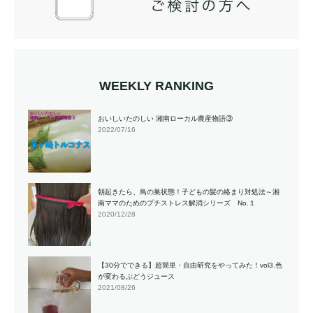
WEEKLY RANKING
おいしいたのしい 湘南ローカル農産物語③
2022/07/16
朝起きたら、鳥の巣状態！子どもの髪の絡まり対処法～湘
南ママのためのプチストレス解消シリーズ No.１
2020/12/28
【30分でできる】超簡単・自由研究をやってみた！vol3.色
が変わるぶどうジュース
2021/08/26