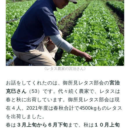
《レタス農家の宮治さん》
お話をしてくれたのは、御所見レタス部会の
宮治
克巳さん
（53）です。代々続く農家で、レタスは
春と秋に出荷しています。御所見レタス部会は現
在４人。2021年度は春秋合計で4500kgものレタス
を出荷しました。
春は
３月上旬から６月下旬
まで、秋は
１０月上旬