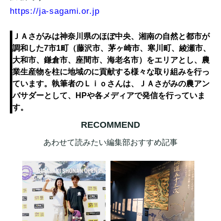
https://ja-sagami.or.jp
ＪＡさがみは神奈川県のほぼ中央、湘南の自然と都市が
調和した7市1町（藤沢市、茅ヶ崎市、寒川町、綾瀬市、
大和市、鎌倉市、座間市、海老名市）をエリアとし、農
業生産物を柱に地域のに貢献する様々な取り組みを行っ
ています。執筆者のＬｉｏさんは、ＪＡさがみの農アン
バサダーとして、HPや各メディアで発信を行っていま
す。
RECOMMEND
あわせて読みたい編集部おすすめ記事