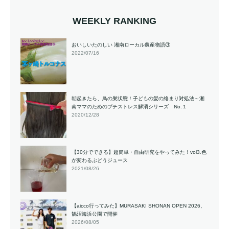
WEEKLY RANKING
おいしいたのしい 湘南ローカル農産物語③
2022/07/16
朝起きたら、鳥の巣状態！子どもの髪の絡まり対処法～湘
南ママのためのプチストレス解消シリーズ No.１
2020/12/28
【30分でできる】超簡単・自由研究をやってみた！vol3.色
が変わるぶどうジュース
2021/08/26
【aicco行ってみた】MURASAKI SHONAN OPEN 2026、
鵠沼海浜公園で開催
2026/08/05