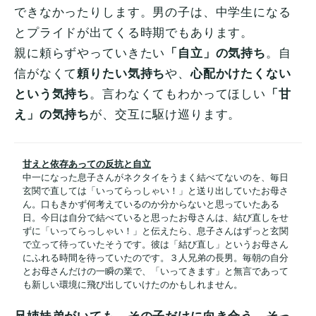
できなかったりします。男の子は、中学生になる
とプライドが出てくる時期でもあります。
親に頼らずやっていきたい
「自立」の気持ち
。自
信がなくて
頼りたい気持ち
や、
心配かけたくない
という気持ち
。言わなくてもわかってほしい
「甘
え」の気持ち
が、交互に駆け巡ります。
甘えと依存あっての反抗と自立
中一になった息子さんがネクタイをうまく結べてないのを、毎日
玄関で直しては「いってらっしゃい！」と送り出していたお母さ
ん。口もきかず何考えているのか分からないと思っていたある
日。今日は自分で結べていると思ったお母さんは、結び直しをせ
ずに「いってらっしゃい！」と伝えたら、息子さんはずっと玄関
で立って待っていたそうです。彼は「結び直し」というお母さん
にふれる時間を待っていたのです。３人兄弟の長男。毎朝の自分
とお母さんだけの一瞬の業で、「いってきます」と無言であって
も新しい環境に飛び出していけたのかもしれません。