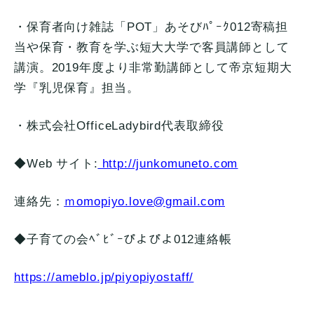
・保育者向け雑誌「POT」
あそびﾊﾟｰｸ012寄稿担
当や保育・
教育を学ぶ短大大学で客員講師として
講演。
2019年度より非常勤講師として帝京短期大
学『乳児保育』
担当。
・株式会社OfficeLadybird代表取締役
◆Web サイト:
http://junkomuneto.com
連絡先：
ｍ
omopiyo.love@gmail.com
◆子育ての会ﾍﾞﾋﾞｰぴよぴよ012連絡帳
https://ameblo.jp/
piyopiyostaff/