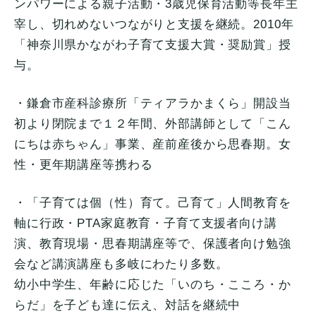
ンパワーによる親子
活動・3歳児保育活動等長年主
宰し、
切れめないつながりと支援を継続。2010年
「
神奈川県かながわ子育て支援大賞・奨励賞」授
与。
・鎌倉市産科診療所「ティアラかまくら」
開設当
初より閉院まで１２年間、外部講師として「
こん
にちは赤ちゃん」事業、産前産後から思春期。女
性・
更年期講座等携わる
・「子育ては個（性）育て。己育て」人間教育を
軸に行政・
PTA家庭教育・子育て支援者向け講
演、教育現場・
思春期講座等で、
保護者向け勉強
会など講演講座も多岐にわたり多数。
幼小中学生、年齢に応じた「いのち・こころ・か
らだ」
を子ども達に伝え、対話を継続中