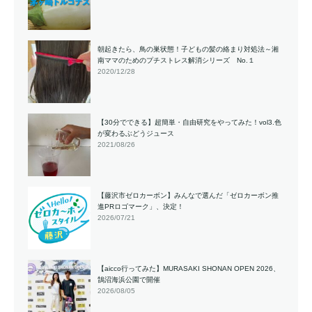
朝起きたら、鳥の巣状態！子どもの髪の絡まり対処法～湘
南ママのためのプチストレス解消シリーズ No.１
2020/12/28
【30分でできる】超簡単・自由研究をやってみた！vol3.色
が変わるぶどうジュース
2021/08/26
【藤沢市ゼロカーボン】みんなで選んだ「ゼロカーボン推
進PRロゴマーク」、決定！
2026/07/21
【aicco行ってみた】MURASAKI SHONAN OPEN 2026、
鵠沼海浜公園で開催
2026/08/05