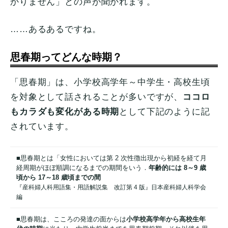
かりません」との声が聞かれます。
……あるあるですね。
思春期ってどんな時期？
「思春期」は、小学校高学年～中学生・高校生頃
を対象として話されることが多いですが、
ココロ
もカラダも変化がある時期
として下記のように記
されています。
■思春期とは「女性においては第 2 次性徴出現から初経を経て月
経周期がほぼ順調になるまでの期間をいう．
年齢的には 8～9 歳
頃から 17～18 歳頃までの間
『産科婦人科用語集・用語解説集 改訂第 4 版』日本産科婦人科学会
編
■思春期は、こころの発達の面からは
小学校高学年から高校生年