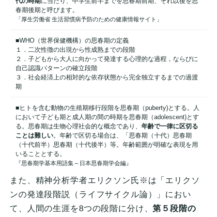
代の時期
に当たり、中学生前半までを思春期前期、それ以後を思
春期後期と呼びます。
「厚生労働省 生活習慣病予防のための健康情報サイト」
■WHO（世界保健機構）の思春期の定義
１．二次性徴の出現から性成熟までの段階
２．子どもから大人に向かって発達する心理的な過程，ならびに
自己認識パターンの確立段階
３．社会経済上の相対的な依存状態から完全独立するまでの過渡
期
■ヒトを含む動物の生殖期移行段階を思春期（puberty)とする。人
において子ども期と成人期の間の時期を思春期（adolescent)とす
る。思春期は生物心理社会的な概念であり、
年齢で一律に区切る
ことは難しい
。年齢で区切る場合は、「思春期（十代）思春期
（十代前半）思春期（十代後半）等。年齢範囲が明確な表現を用
いることとする。
『思春期学基本用語集～日本思春期学会編』
また、精神分析学者エリクソン氏※は「エリクソ
ンの発達段階説（ライフサイクル論）」におい
て、人間の生涯を8つの段階に分け、
第５段階の