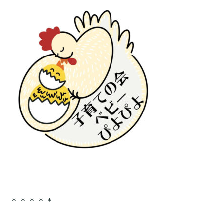
＊＊＊＊＊