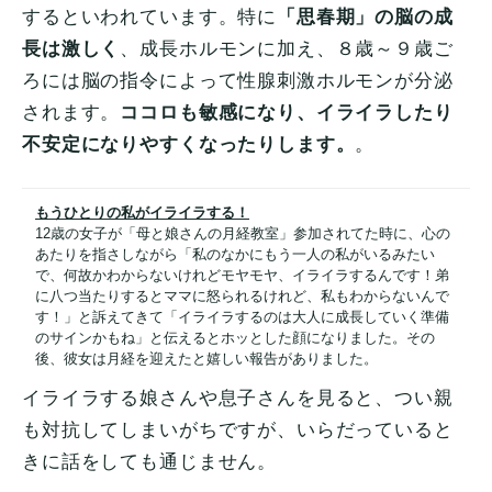
するといわれています。特に
「思春期」の脳の成
長は激しく
、成長ホルモンに加え、８歳～９歳ご
ろには脳の指令によって性腺刺激ホルモンが分泌
されます。
ココロも敏感になり、イライラしたり
不安定になりやすくなったりします。
。
もうひとりの私がイライラする！
12歳の女子が「母と娘さんの月経教室」参加されてた時に、心の
あたりを指さしながら「私のなかにもう一人の私がいるみたい
で、何故かわからないけれどモヤモヤ、イライラするんです！弟
に八つ当たりするとママに怒られるけれど、私もわからないんで
す！」と訴えてきて「イライラするのは大人に成長していく準備
のサインかもね」と伝えるとホッとした顔になりました。その
後、彼女は月経を迎えたと嬉しい報告がありました。
イライラする娘さんや息子さんを見ると、つい親
も対抗してしまいがちですが、いらだっていると
きに話をしても通じません。