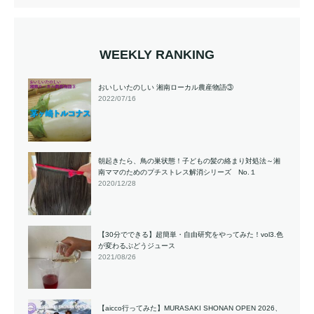
WEEKLY RANKING
おいしいたのしい 湘南ローカル農産物語③
2022/07/16
朝起きたら、鳥の巣状態！子どもの髪の絡まり対処法～湘
南ママのためのプチストレス解消シリーズ No.１
2020/12/28
【30分でできる】超簡単・自由研究をやってみた！vol3.色
が変わるぶどうジュース
2021/08/26
【aicco行ってみた】MURASAKI SHONAN OPEN 2026、