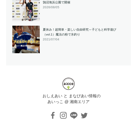
鵠沼海浜公園で開催
2026/08/05
夏休み！超簡単・楽しい自由研究～子どもと科学遊び
（vol.1）魔法の粉で氷釣り
2021/07/04
おしえあい と まなびあい情報の
あいっこ @ 湘南エリア