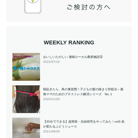
WEEKLY RANKING
おいしいたのしい 湘南ローカル農産物語③
2022/07/16
朝起きたら、鳥の巣状態！子どもの髪の絡まり対処法～湘
南ママのためのプチストレス解消シリーズ No.１
2020/12/28
【30分でできる】超簡単・自由研究をやってみた！vol3.色
が変わるぶどうジュース
2021/08/26