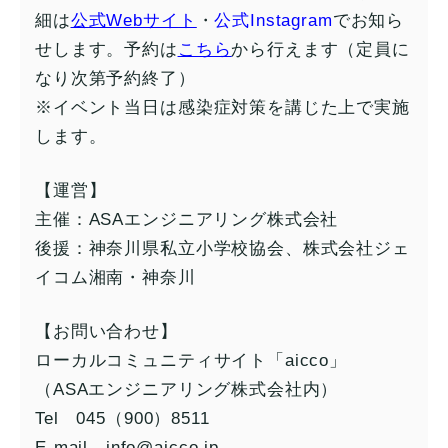
細は
公
式Webサイ
ト
・
公式Instagram
でお知ら
せします。予約は
こちら
から行えます（定員に
なり次第予約終了）
※イベント当日は感染症対策を講じた上で実施
します。
【運営】
主催：ASAエンジニアリング株式会社
後援：神奈川県私立小学校協会、株式会社ジェ
イコム湘南・神奈川
【お問い合わせ】
ローカルコミュニティサイト「aicco」
（ASAエンジニアリング株式会社内）
Tel 045（900）8511
E-mail info@aicco.jp