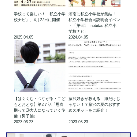
学校って楽しい！「私立小学
湘南に私立小学校が集結！
校ナビ」、4月27日に開催
私立小学校合同説明会イベン
ト「第6回 nobitas 私立小
学校ナビ」
2025.04.05
2024.04.05
【はぐくむ・つながる・こど
藤沢好きが教える 海だけじ
もとおとな】第2７話「思春
ゃない！？藤沢の夏のおすす
期って③大人になっていく準
めスポットをご紹介！
備（男子編）
2023.06.23
2023.06.23