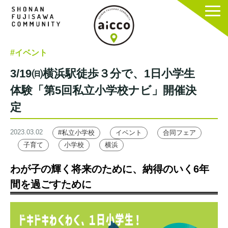
#イベント
3/19㈰横浜駅徒歩３分で、1日小学生
体験「第5回私立小学校ナビ」開催決
定
2023.03.02
#私立小学校
イベント
合同フェア
子育て
小学校
横浜
わが子の輝く将来のために、納得のいく6年
間を過ごすために