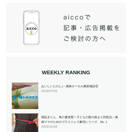
WEEKLY RANKING
おいしいたのしい 湘南ローカル農産物語③
2022/07/16
朝起きたら、鳥の巣状態！子どもの髪の絡まり対処法～湘
南ママのためのプチストレス解消シリーズ No.１
2020/12/28