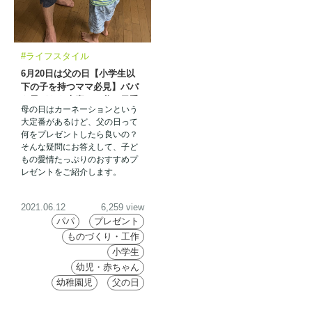
#ライフスタイル
6月20日は父の日【小学生以
下の子を持つママ必見】パパ
も子どもも大喜び！父の日手
母の日はカーネーションという
作りプレゼントの新定番
大定番があるけど、父の日って
何をプレゼントしたら良いの？
そんな疑問にお答えして、子ど
もの愛情たっぷりのおすすめプ
レゼントをご紹介します。
2021.06.12
6,259 view
パパ
プレゼント
ものづくり・工作
小学生
幼児・赤ちゃん
幼稚園児
父の日