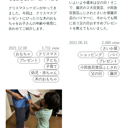
いよいよ今週末は父の日！そこ
ちゃの温かさをクリスマスの
20日は父の日
で、藤沢の２大百貨店、小田急
クリスマスシーズンがやってき
贈り物に！
百貨店ふじさわとさいか屋藤沢
ました。今回は、クリスマスプ
店のバイヤーに、今からでも間
レゼントにぴったりな木のおも
に合う父の日おすすめプレゼン
ちゃをお子さんの年齢や発育に
トを教えてもらいました。
合わせてご紹介します。
2021.06.15
2,480 view
2021.12.08
1,711 view
さいか屋
おもちゃ
クリスマス
ショッピング
パパ
プレゼント
子ども
プレゼント
子育て
小田急百貨店ふじさわ
幼児・赤ちゃん
父の日
藤沢
木のおもちゃ