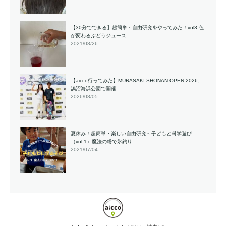
【30分でできる】超簡単・自由研究をやってみた！vol3.色
が変わるぶどうジュース
2021/08/26
【aicco行ってみた】MURASAKI SHONAN OPEN 2026、
鵠沼海浜公園で開催
2026/08/05
夏休み！超簡単・楽しい自由研究～子どもと科学遊び
（vol.1）魔法の粉で氷釣り
2021/07/04