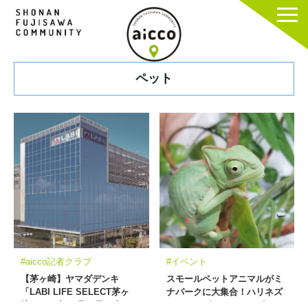
ペット
#aicco記者クラブ
#イベント
【茅ヶ崎】ヤマダデンキ
スモールペットアニマルがミ
「LABI LIFE SELECT茅ヶ
ナパークに大集合！ハリネズ
崎」2021年11月26日（金）、
ミ・トカゲ・カメ・ヘビ・カ