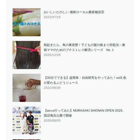
おいしいたのしい 湘南ローカル農産物語③
2022/07/16
朝起きたら、鳥の巣状態！子どもの髪の絡まり対処法～湘
南ママのためのプチストレス解消シリーズ No.１
2020/12/28
【30分でできる】超簡単・自由研究をやってみた！vol3.色
が変わるぶどうジュース
2021/08/26
【aicco行ってみた】MURASAKI SHONAN OPEN 2026、
鵠沼海浜公園で開催
2026/08/05