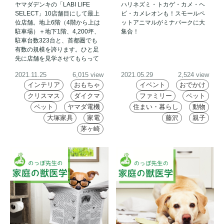
ヤマダデンキの「LABI LIFE
ハリネズミ・トカゲ・カメ・ヘ
グランドオープン！
メレオンも！【エキゾチック
SELECT」10店舗目にして最上
ビ・カメレオンも！スモールペ
レプタイルエキスポ】5月30
位店舗。地上6階（4階から上は
ットアニマルがミナパークに大
日(日)
駐車場）＋地下1階、4,200坪、
集合！
駐車台数323台と、首都圏でも
有数の規模を誇ります。ひと足
先に店舗を見学させてもらって
きました！
2021.11.25
6,015 view
2021.05.29
2,524 view
インテリア
おもちゃ
イベント
おでかけ
クリスマス
ダイクマ
ファミリー
ペット
ペット
ヤマダ電機
住まい・暮らし
動物
大塚家具
家電
藤沢
親子
茅ヶ崎