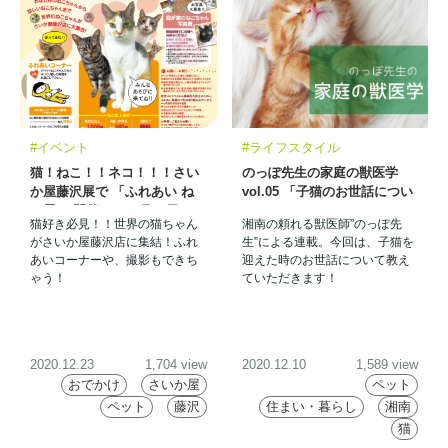
#イベント
#ライフスタイル
猫！ねこ！！ネコ！！！さい
のっぽ先生の家庭の獣医学
か屋藤沢展で 「ふれあい ね
vol.05 「子猫のお世話につい
こ展」 開催！ 12月22日
て」
猫好き必見！！世界の猫ちゃん
湘南の頼れる獣医師”のっぽ先
（火）〜1月5日（火）
がさいか屋藤沢店に集結！ふれ
生”による連載。今回は、子猫を
あいコーナーや、撮影もできち
迎えた時のお世話について教え
ゃう！
ていただきます！
2020.12.23
1,704 view
2020.12.10
1,589 view
おでかけ
さいか屋
ペット
ペット
藤沢
住まい・暮らし
湘南
猫