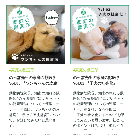
#家庭の獣医学
#家庭の獣医学
のっぽ先生の家庭の獣医学
のっぽ先生の家庭の獣医学
Vol.03 『ワンちゃんの皮膚
Vol.02 『子犬の社会化』
病』について
動物病院院長、湘南の頼れる獣
動物病院院長、湘南の頼れる獣
医師 ”のっぽ先生”による ペット
医師 ”のっぽ先生”による ペット
の健康管理についての連載コー
の健康管理についての連載コー
ナー。今回は、ワンちゃんの皮
ナー。第２弾となる今回は、
膚病 “マラセチア皮膚炎” につい
「子犬の社会化」 についてお話
て、お話してみたいと思いま
してみたいと思います。社会化
す。
のポイントはスバリ、楽しく過
ごせる機会を与えてあげること