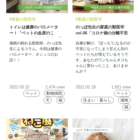
#家庭の獣医学
#家庭の獣医学
トイレは健康のバロメータ
のっぽ先生の家庭の獣医学
ー！「ペットの血尿のこ
vol.06「コロナ禍の分離不安
と」 のっぽ先生の家庭の獣
症」
湘南の頼れる獣医師、のっぽ先
自粛が解け、”ぼっち”になるのが
医学 vol.07
生によるコラム。今回は健康の
不安になってしまう甘えん坊の
バロメーター、オシッコのお
ペットたちが増えているそうで
話！！
す。あなたのワンちゃんネコち
ゃんに変わったこと、ありませ
んか？
2021.03.15
2,474 view
2021.02.19
1,821 view
ペット
動物病院
ペット
犬
猫
住まい・暮らし
湘南
猫