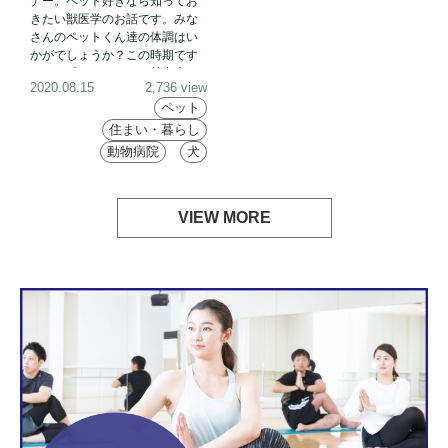
ナー。ペット好きなら知ってお
きたい獣医学のお話です。みな
さんのペットくん達の体調はい
かがでしょうか？この時期です
ので、『ワンちゃんの熱中症』
2020.08.15
2,736 view
についてお話してみたいと思い
ペット
ます。
住まい・暮らし
動物病院
犬
VIEW MORE