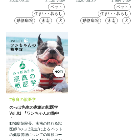
2020.09.15
2,135 view
2020.08.29
1,984 view
です。
ペット
ペット
住まい・暮らし
住まい・暮らし
動物病院
湘南
犬
動物病院
湘南
犬
#家庭の獣医学
のっぽ先生の家庭の獣医学
Vol.01 『ワンちゃんの熱中
症』
動物病院院長、湘南の頼れる獣
医師 ”のっぽ先生”による ペット
の健康管理についての連載コー