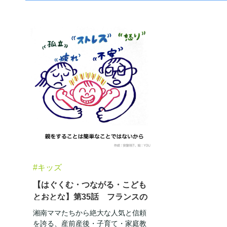
#キッズ
【はぐくむ・つながる・こども
とおとな】第35話 フランスの
エデュケーターからの学びそし
湘南ママたちから絶大な人気と信頼
て…「NO!～子どもにも大人にも
を誇る、産前産後・子育て・家庭教