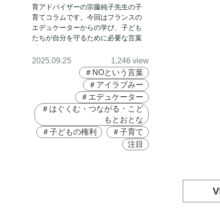
大切なことば～」
育アドバイザーの宗藤純子先生の子
育てコラムです。今回はフランスの
エデュケーターからの学び、子ども
たちが自分を守るために必要な言葉
『NO』についてです。
2025.09.25
1,246 view
＃NOという言葉
＃アイラブみー
＃エデュケーター
＃はぐくむ・つながる・こど
もとおとな
＃子どもの権利
＃子育て
注目
V