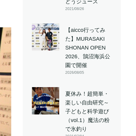
どうジュース
2021/08/26
【aicco行ってみ
た】MURASAKI
SHONAN OPEN
2026、鵠沼海浜公
園で開催
2026/08/05
夏休み！超簡単・
楽しい自由研究～
子どもと科学遊び
（vol.1）魔法の粉
で氷釣り