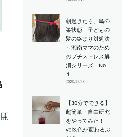
朝起きたら、鳥の
巣状態！子どもの
髪の絡まり対処法
～湘南ママのため
のプチストレス解
消シリーズ No.
１
2020/12/28
島
【30分でできる】
超簡単・自由研究
も開
をやってみた！
vol3.色が変わるぶ