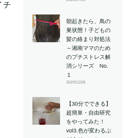
イチ
朝起きたら、鳥の
巣状態！子どもの
髪の絡まり対処法
～湘南ママのため
のプチストレス解
消シリーズ No.
１
2020/12/28
【30分でできる】
超簡単・自由研究
をやってみた！
vol3.色が変わるぶ