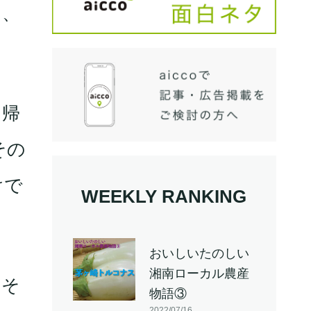
し、
に帰
その
けで
WEEKLY RANKING
おいしいたのしい
湘南ローカル農産
、そ
物語③
2022/07/16