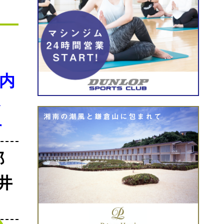
内
か
す
郎
井