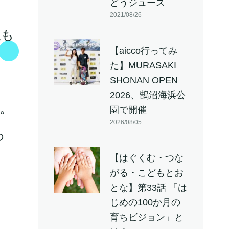
どうジュース
2021/08/26
私も
【aicco行ってみ
た】MURASAKI
SHONAN OPEN
2026、鵠沼海浜公
。
園で開催
2026/08/05
っ
【はぐくむ・つな
がる・こどもとお
とな】第33話 「は
じめの100か月の
育ちビジョン」と