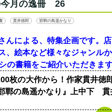
今月の逸冊 26
書
貫井徳郎
邯鄲の島遥かなり
さんによる、特集企画です。店
ス、絵本など様々なジャンル
シの書籍をご紹介いただきま
3200枚の大作から！作家貫井徳
邯鄲の島遥かなり』上中下 貫