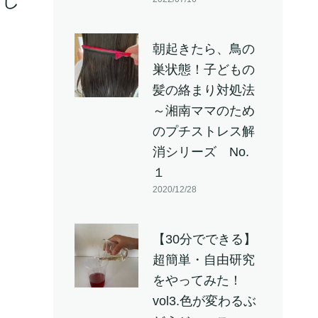
介し
朝起きたら、鳥の
巣状態！子どもの
髪の絡まり対処法
～湘南ママのため
のプチストレス解
消シリーズ No.
１
2020/12/28
【30分でできる】
超簡単・自由研究
をやってみた！
vol3.色が変わるぶ