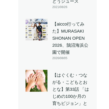
どうジュース
2021/08/26
【aicco行ってみ
た】MURASAKI
SHONAN OPEN
2026、鵠沼海浜公
園で開催
2026/08/05
【はぐくむ・つな
がる・こどもとお
とな】第33話 「は
じめの100か月の
育ちビジョン」と