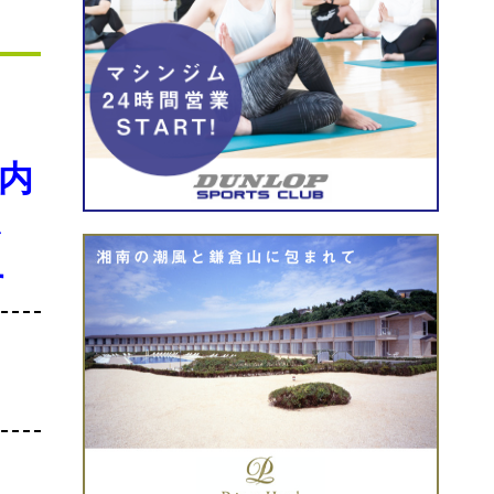
内
か
す
：