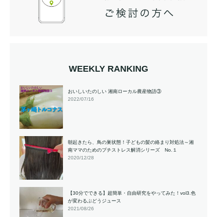
WEEKLY RANKING
おいしいたのしい 湘南ローカル農産物語③
2022/07/16
朝起きたら、鳥の巣状態！子どもの髪の絡まり対処法～湘
南ママのためのプチストレス解消シリーズ No.１
2020/12/28
【30分でできる】超簡単・自由研究をやってみた！vol3.色
が変わるぶどうジュース
2021/08/26