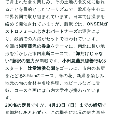
て育まれた食を楽しみ、その土地の食文化に触れ
ることを目的としたツーリズムで、欧米を中心に
世界各国で取り組まれています。日本では温泉を
絡めて開催されていますが、藤沢では、
ONSENガ
ストロノミーふじさわパートナーズ
の運営によ
り、銭湯での入浴がセットで行われています。
今回は
湘南藤沢の春旅
をテーマに、南北に長い地
形を活かした市内縦断コースで、
”海だけじゃな
い”藤沢の魅力
が満載です。
小田急藤沢線善行駅
を
スタート、
辻堂海浜公園
をゴールに、市内の名所
をたどる8.5kmのコース。春の花、新緑を楽しみ、
地元の旬の食材や名物料理、地ビールなどに舌
鼓。コース企画には市内大学生が携わっていま
す。
200名の定員
ですが、
4月13日（日）までの締切
で
参加枠は
あとわず
か。この機会に地元の魅力再発