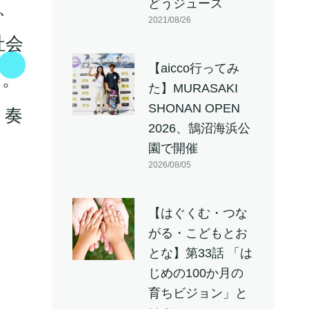
どうジュース
、
2021/08/26
社会
【aicco行ってみ
た。
た】MURASAKI
SHONAN OPEN
ト奏
2026、鵠沼海浜公
園で開催
2026/08/05
【はぐくむ・つな
がる・こどもとお
とな】第33話 「は
じめの100か月の
育ちビジョン」と