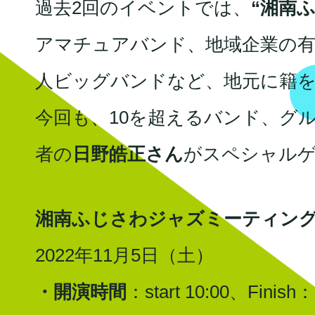
過去2回のイベントでは、
“湘南
アマチュアバンド、地域企業の
人ビッグバンドなど、地元に籍を
今回も、10を超えるバンド、グ
者の
日野皓正さん
がスペシャル
湘南ふじさわジャズミーティング v
2022年11月5日（土）
・開演時間
：start 10:00、Finish：