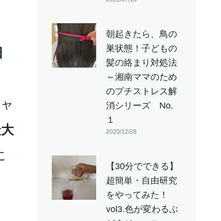
朝起きたら、鳥の
巣状態！子どもの
日
髪の絡まり対処法
～湘南ママのため
のプチストレス解
ジャ
消シリーズ No.
１
最大
2020/12/28
に
【30分でできる】
超簡単・自由研究
をやってみた！
vol3.色が変わるぶ