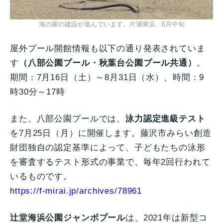
海の家の建設が進んでいます。片瀬東浜、6月中旬
屋外プール開館情報も以下の通り発表されていま
す
（八部公園プール・秋葉台公園プール共通）
。
期間：7月16日（土）～8月31日（水）、時間：9
時30分～17時
また、八部公園プールでは、
泳力認定進級テスト
を7月25日（月）に開催します。藤沢市みらい創造
財団独自の認定基準によって、子どもたちの泳形
を審査するテスト形式の事業で、毎年2回行われて
いるものです。
https://f-mirai.jp/archives/78961
辻堂海浜公園ジャンボプール
は、2021年は新型コ