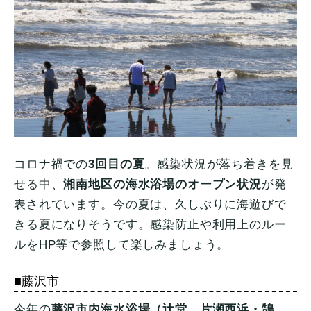
コロナ禍での
3回目の夏
。感染状況が落ち着きを見
せる中、
湘南地区の海水浴場のオープン状況
が発
表されています。今の夏は、久しぶりに海遊びで
きる夏になりそうです。感染防止や利用上のルー
ルをHP等で参照して楽しみましょう。
■藤沢市
今年の
藤沢市内海水浴場（辻堂、片瀬西浜・鵠