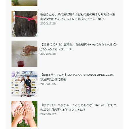
朝起きたら、鳥の巣状態！子どもの髪の絡まり対処法～湘
南ママのためのプチストレス解消シリーズ No.１
2020/12/28
【30分でできる】超簡単・自由研究をやってみた！vol3.色
が変わるぶどうジュース
2021/08/26
【aicco行ってみた】MURASAKI SHONAN OPEN 2026、
鵠沼海浜公園で開催
2026/08/05
【はぐくむ・つながる・こどもとおとな】第33話 「はじめ
の100か月の育ちビジョン」とは？
2025/02/27