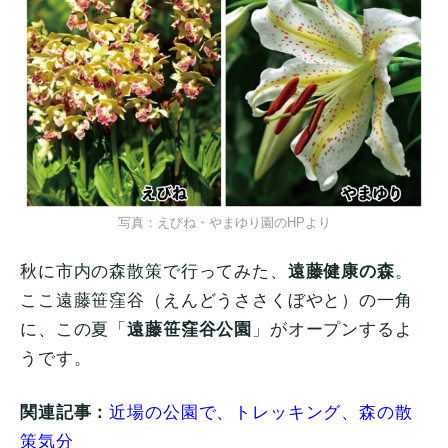
写真：えびね・やまゆり園のHPより
秋に市内の森散策で行ってみた、
遠藤健康の森
。
ここ遠藤笹窪谷（えんどうささくぼやと）の一角
に、この夏「
遠藤笹窪谷公園
」がオープンするよ
うです。
関連記事：
近場の公園で、トレッキング、森の散
策気分