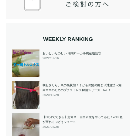
WEEKLY RANKING
おいしいたのしい 湘南ローカル農産物語③
2022/07/16
朝起きたら、鳥の巣状態！子どもの髪の絡まり対処法～湘
南ママのためのプチストレス解消シリーズ No.１
2020/12/28
【30分でできる】超簡単・自由研究をやってみた！vol3.色
が変わるぶどうジュース
2021/08/26