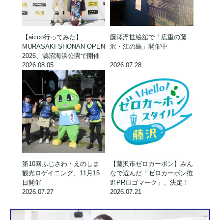
【aicco行ってみた】
藤澤浮世絵舘で「広重の藤
MURASAKI SHONAN OPEN
沢・江の島」開催中
2026、鵠沼海浜公園で開催
2026.08.05
2026.07.28
第10回ふじさわ・えのしま
【藤沢市ゼロカーボン】みん
観光ロゲイニング、11月15
なで選んだ「ゼロカーボン推
日開催
進PRロゴマーク」、決定！
2026.07.27
2026.07.21