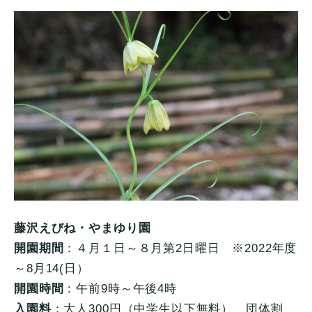
藤沢えびね・やまゆり園
開園期間
：４月１日～８月第2日曜日 ※2022年度
～8月14(日）
開園時間
：午前9時～午後4時
入園料
：大人300円（中学生以下無料） 団体割