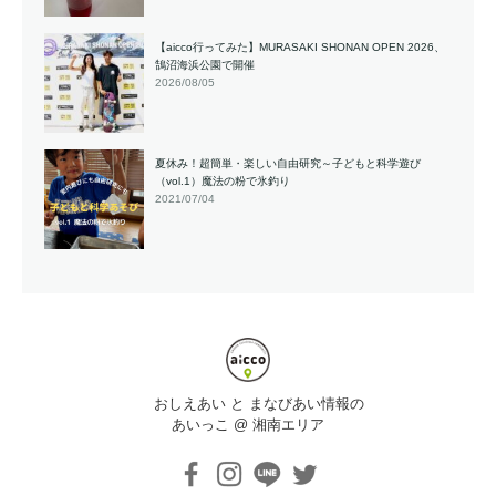
【aicco行ってみた】MURASAKI SHONAN OPEN 2026、
鵠沼海浜公園で開催
2026/08/05
夏休み！超簡単・楽しい自由研究～子どもと科学遊び
（vol.1）魔法の粉で氷釣り
2021/07/04
おしえあい と まなびあい情報の
あいっこ @ 湘南エリア