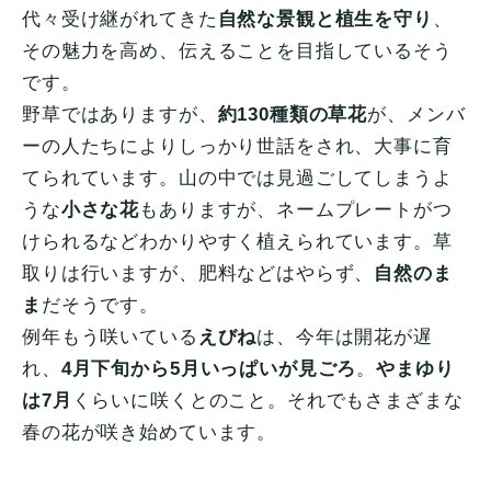
代々受け継がれてきた
自然な景観と植生を守り
、
その魅力を高め、伝えることを目指しているそう
です。
野草ではありますが、
約130種類の草花
が、メンバ
ーの人たちによりしっかり世話をされ、大事に育
てられています。山の中では見過ごしてしまうよ
うな
小さな花
もありますが、ネームプレートがつ
けられるなどわかりやすく植えられています。草
取りは行いますが、肥料などはやらず、
自然のま
ま
だそうです。
例年もう咲いている
えびね
は、今年は開花が遅
れ、
4月下旬から5月いっぱいが見ごろ
。
やまゆり
は7月
くらいに咲くとのこと。それでもさまざまな
春の花が咲き始めています。