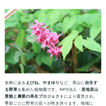
名称にある
えびね、やまゆり
など、里山に
自生す
る野草
を集めた植物園です。NPO法人・
里地里山
景観と農業の再生プロジェクト
により運営され、
季節ごとに野草の花々が咲き誇ります。地域に