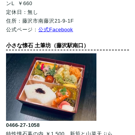
ンL ￥660
定休日：無し
住所：藤沢市南藤沢21-9-1F
公式ページ：
公式Facebook
小さな懐石 土筆坊（藤沢駅南口）
0466-27-1058
特性懐石幕の内 ￥1,500 新筍と山菜天ぷら