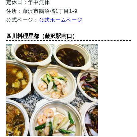
定休日：年中無休
住所：藤沢市鵠沼橘1丁目1-9
公式ページ：
公式ホームページ
四川料理星都（藤沢駅南口）