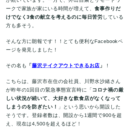
が続いています。一方で、外出自粛とリモートワ
ークで家族が家にいる時間が増えて、
食事作りだ
けでなく3食の献立を考えるのに毎日苦労
している
方も多そう。
そんな方に朗報です！！とても便利なFacebookペ
ージを発見しました！
その名も
「
藤沢テイクアウトできるお店
」
！
こちらは、藤沢市在住の会社員、川野水沙緒さん
が昨年の1回目の緊急事態宣言時に「
コロナ禍の厳
しい状況が続いて、大好きな飲食店がなくなって
しまうのを防ぎたい！
」という思いから開設した
そうです。登録者数は、開設から1週間で900を超
え、現在は4,500を超えるほど！