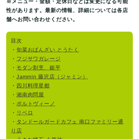
※メニュー・金額・定休日などは変更になる可能
性があります。最新の情報、詳細については各店
舗へお問い合わせください。
目次
・
旬菜おばんざい とうたく
・
フジサワガレージ
・
モダン割烹、銀平
・
Jammin 藤沢店（ジャミン）
・
四川料理星都
・
湘南肉問屋
・
ポルトヴィーノ
・
リベロ
・
タンドールガードカフェ 南口ファミリー通
り店