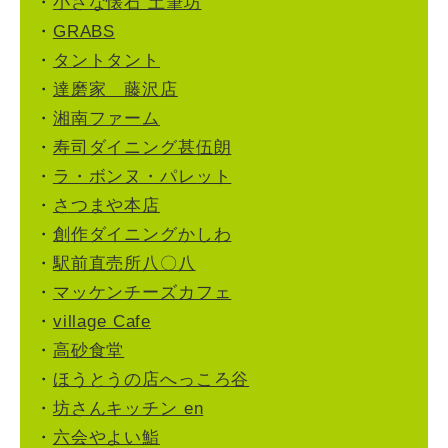
・
小さな懐石 土筆坊
・
GRABS
・
タントタント
・
達磨家 藤沢店
・
湘南ファーム
・
寿司ダイニング甚伍朗
・
ラ・ボンヌ・パレット
・
さつまや本店
・
創作ダイニングかしわ
・
駅前直売所八〇八
・
マッケンチーズカフェ
・
village Cafe
・
高砂食堂
・
ほうとうの店へっころ谷
・
坊さんキッチン en
・
六会やよい鮨