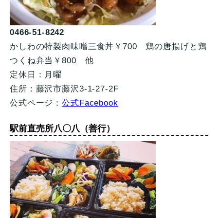
0466-51-8242
かしわの特製肉味噌三食丼￥700 鶏の唐揚げと鶏
つくね弁当￥800 他
定休日：月曜
住所：藤沢市藤沢3-1-27-2F
公式ページ：
公式Facebook
駅前直売所八〇八（善行）