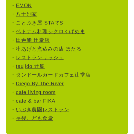
・
EMON
・
八十別家
・
ことぶき屋 STAR’S
・
ベトナム料理シクロくげぬま
・
田舎鮨 辻堂店
・
串あげと煮込みの店 ほたる
・
レストランリッシュ
・
tsujido 辻庵
・
タンドールガードカフェ辻堂店
・
Diego By The River
・
cafe living room
・
cafe & bar FIKA
・
いぶき農園レストラン
・
長後こども食堂