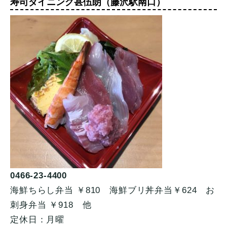
寿司ダイニング甚伍朗（藤沢駅南口）
0466-23-4400
海鮮ちらし弁当 ￥810 海鮮ブリ丼弁当￥624 お
刺身弁当 ￥918 他
定休日：月曜