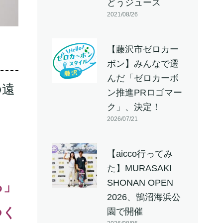
どうジュース
2021/08/26
【藤沢市ゼロカー
ボン】みんなで選
んだ「ゼロカーボ
の遠
ン推進PRロゴマー
ク」、決定！
2026/07/21
【aicco行ってみ
た】MURASAKI
SHONAN OPEN
る」
2026、鵠沼海浜公
つく
園で開催