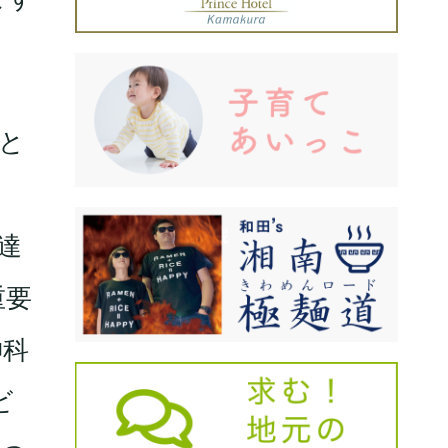
と
達
重要
神科
ビ