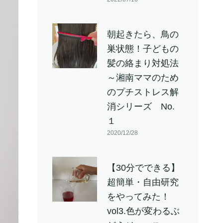
朝起きたら、鳥の
巣状態！子どもの
髪の絡まり対処法
～湘南ママのため
のプチストレス解
消シリーズ No.
１
2020/12/28
【30分でできる】
超簡単・自由研究
をやってみた！
vol3.色が変わるぶ