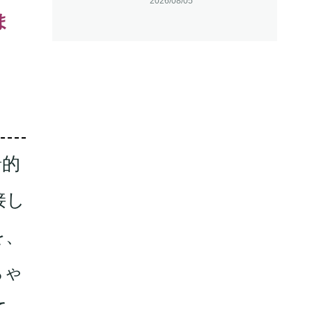
2026/08/05
ま
）
緒的
接し
を、
ちゃ
て