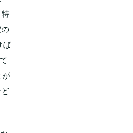
、特
定の
けば
て
とが
など