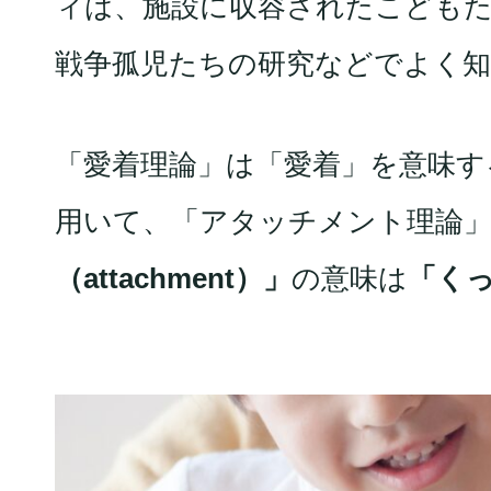
ィは、施設に収容されたこどもた
戦争孤児たちの研究などでよく
「愛着理論」は「愛着」を意味する「
用いて、「アタッチメント理論
（attachment）」
の意味は
「く