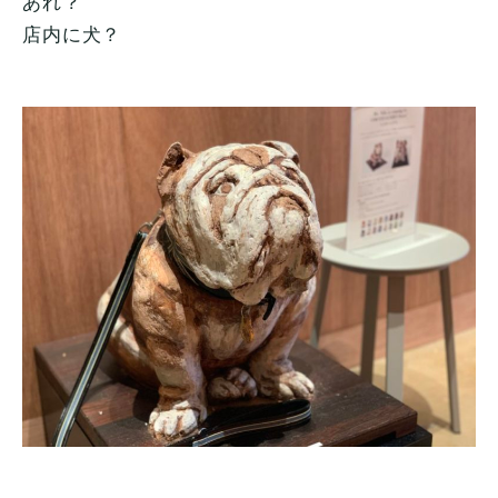
あれ？
店内に犬？