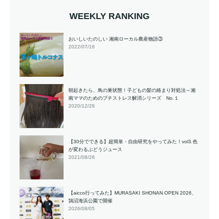
WEEKLY RANKING
おいしいたのしい 湘南ローカル農産物語③
2022/07/16
朝起きたら、鳥の巣状態！子どもの髪の絡まり対処法～湘
南ママのためのプチストレス解消シリーズ No.１
2020/12/28
【30分でできる】超簡単・自由研究をやってみた！vol3.色
が変わるぶどうジュース
2021/08/26
【aicco行ってみた】MURASAKI SHONAN OPEN 2026、
鵠沼海浜公園で開催
2026/08/05