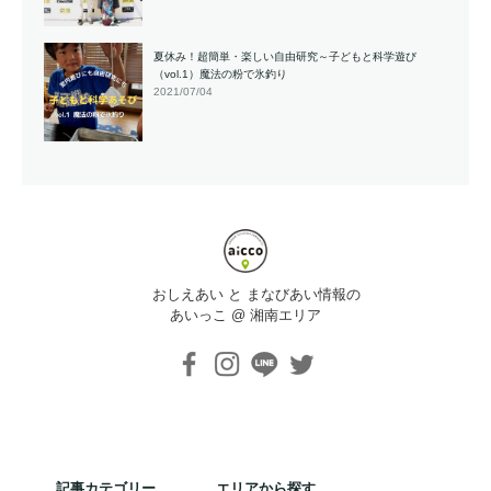
夏休み！超簡単・楽しい自由研究～子どもと科学遊び
（vol.1）魔法の粉で氷釣り
2021/07/04
おしえあい と まなびあい情報の
あいっこ @ 湘南エリア
記事カテゴリー
エリアから探す