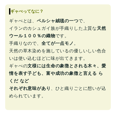
ギャべってなに？
ギャべとは、
ペルシャ絨毯の一つ
で、
イランのカシュガイ族が手織りした上質な
天然
ウール１００％の織物
です。
手織りなので、
全てが一点モノ
。
天然の草木染めを施しているの優しいしい色合
いは使い込むほどに味が出てきます。
ギャべの
文様には
生命の象徴とされる木々、愛
情を表す子ども、富や成功の象徴と言える ら
くだ
など
それぞれ意味があり
、ひと織りごとに想いが込
められています。