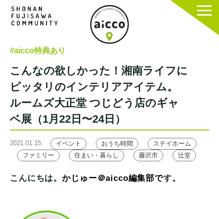
#aicco特典あり
こんなの欲しかった！湘南ライフに
ピッタリのインテリアアイテム。
ルームズ大正堂 つじどう店のギャ
ベ展（1月22日〜24日）
2021.01.15
イベント
おうち時間
ステイホーム
ファミリー
住まい・暮らし
藤沢市
辻堂
こんにちは。
かじゅー＠aicco編集部で
す。