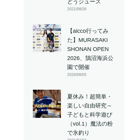
どうジュース
2021/08/26
【aicco行ってみ
た】MURASAKI
SHONAN OPEN
2026、鵠沼海浜公
園で開催
2026/08/05
夏休み！超簡単・
楽しい自由研究～
子どもと科学遊び
（vol.1）魔法の粉
で氷釣り