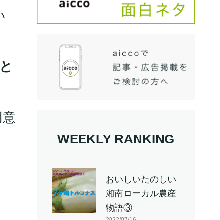
い
と
用意
WEEKLY RANKING
おいしいたのしい
湘南ローカル農産
物語③
2022/07/16