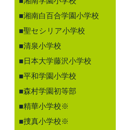
■湘南学園小学校
■湘南白百合学園小学校
■聖セシリア小学校
■清泉小学校
■日本大学藤沢小学校
■平和学園小学校
■森村学園初等部
■精華小学校※
■捜真小学校※