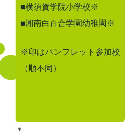
■横須賀学院小学校※
■湘南白百合学園幼稚園※
※印はパンフレット参加校
（順不同）
＊