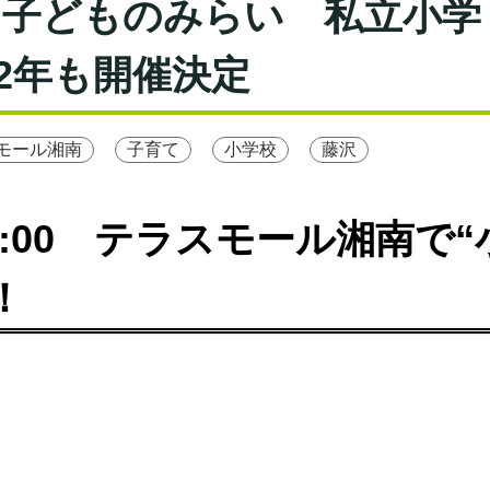
 子どものみらい 私立小学
022年も開催決定
モール湘南
子育て
小学校
藤沢
～15:00 テラスモール湘南で“
！