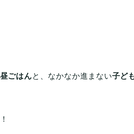
お昼ごはん
と、なかなか進まない
子ど
！