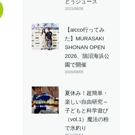
どうジュース
2021/08/26
【aicco行ってみ
た】MURASAKI
SHONAN OPEN
2026、鵠沼海浜公
園で開催
2026/08/05
夏休み！超簡単・
楽しい自由研究～
子どもと科学遊び
（vol.1）魔法の粉
で氷釣り