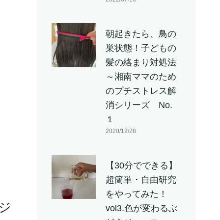
朝起きたら、鳥の
巣状態！子どもの
髪の絡まり対処法
～湘南ママのため
のプチストレス解
消シリーズ No.
１
2020/12/28
【30分でできる】
超簡単・自由研究
をやってみた！
ジ
vol3.色が変わるぶ