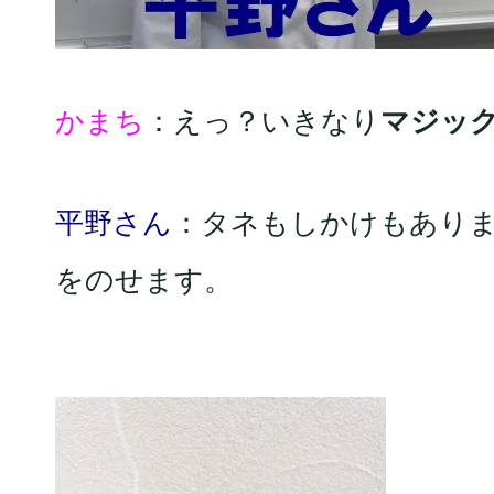
かまち
：えっ？いきなり
マジッ
平野さん
：タネもしかけもあり
をのせます。