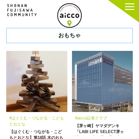
おもちゃ
#はぐくむ・つながる・こども
#aicco記者クラブ
とおとな
【茅ヶ崎】ヤマダデンキ
【はぐくむ・つながる・こど
「LABI LIFE SELECT茅ヶ
もとおとな】第18話 木のおも
崎」2021年11月26日（金）、