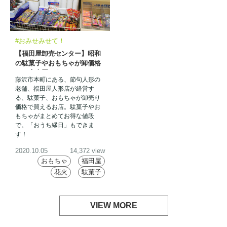
#おみせみせて！
【福田屋卸売センター】昭和
の駄菓子やおもちゃが卸価格
で、大人買いも？
藤沢市本町にある、節句人形の
老舗、福田屋人形店が経営す
る、駄菓子、おもちゃが卸売り
価格で買えるお店。駄菓子やお
もちゃがまとめてお得な値段
で。「おうち縁日」もできま
す！
2020.10.05
14,372 view
おもちゃ
福田屋
花火
駄菓子
VIEW MORE