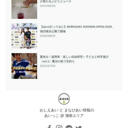
が変わるぶどうジュース
2021/08/26
【aicco行ってみた】MURASAKI SHONAN OPEN 2026、
鵠沼海浜公園で開催
2026/08/05
夏休み！超簡単・楽しい自由研究～子どもと科学遊び
（vol.1）魔法の粉で氷釣り
2021/07/04
おしえあい と まなびあい情報の
あいっこ @ 湘南エリア