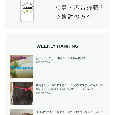
WEEKLY RANKING
おいしいたのしい 湘南ローカル農産物語③
2022/07/16
朝起きたら、鳥の巣状態！子どもの髪の絡まり対処法～湘
南ママのためのプチストレス解消シリーズ No.１
2020/12/28
【30分でできる】超簡単・自由研究をやってみた！vol3.色