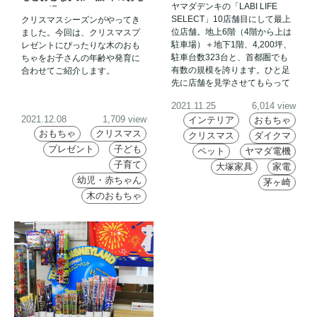
ヤマダデンキの「LABI LIFE
ちゃの温かさをクリスマスの
グランドオープン！
SELECT」10店舗目にして最上
クリスマスシーズンがやってき
贈り物に！
位店舗。地上6階（4階から上は
ました。今回は、クリスマスプ
駐車場）＋地下1階、4,200坪、
レゼントにぴったりな木のおも
駐車台数323台と、首都圏でも
ちゃをお子さんの年齢や発育に
有数の規模を誇ります。ひと足
合わせてご紹介します。
先に店舗を見学させてもらって
きました！
2021.11.25
6,014 view
2021.12.08
1,709 view
インテリア
おもちゃ
おもちゃ
クリスマス
クリスマス
ダイクマ
プレゼント
子ども
ペット
ヤマダ電機
子育て
大塚家具
家電
幼児・赤ちゃん
茅ヶ崎
木のおもちゃ