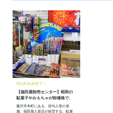
#おみせみせて！
【福田屋卸売センター】昭和の
駄菓子やおもちゃが卸価格で、
大人買いも？
藤沢市本町にある、節句人形の老
舗、福田屋人形店が経営する、駄菓