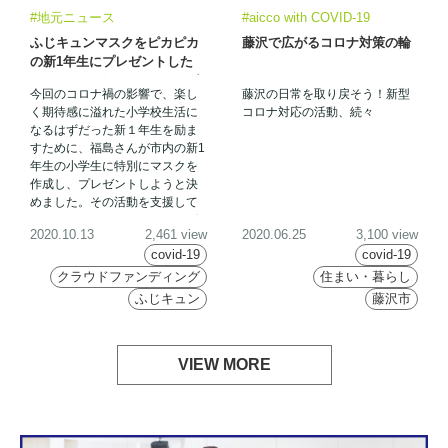
#地元ニュース
#aicco with COVID-19
ふじキュンマスクをピカピカ
藤沢で広がるコロナ対策の輪
の新1年生にプレゼントした
い！クラウドファンディング
今回のコロナ禍の影響で、楽し
藤沢の日常を取り戻そう！新型
開始！
く期待感に溢れた小学校生活に
コロナ対応の活動、続々
なるはずだった新１年生を励ま
すために、福島さんが市内の新1
年生の小学生に特別にマスクを
作成し、プレゼントしようと決
めました。その活動を支援して
くれるクラウドファンディング
2020.10.13
2,461 view
2020.06.25
3,100 view
を募っています。
covid-19
covid-19
クラウドファンディング
住まい・暮らし
ふじキュン
藤沢市
VIEW MORE