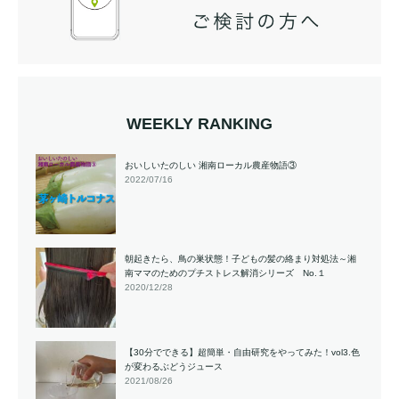
WEEKLY RANKING
おいしいたのしい 湘南ローカル農産物語③
2022/07/16
朝起きたら、鳥の巣状態！子どもの髪の絡まり対処法～湘
南ママのためのプチストレス解消シリーズ No.１
2020/12/28
【30分でできる】超簡単・自由研究をやってみた！vol3.色
が変わるぶどうジュース
2021/08/26