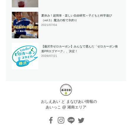
夏休み！超簡単・楽しい自由研究～子どもと科学遊び
（vol.1）魔法の粉で氷釣り
2021/07/04
【藤沢市ゼロカーボン】みんなで選んだ「ゼロカーボン推
進PRロゴマーク」、決定！
2026/07/21
おしえあい と まなびあい情報の
あいっこ @ 湘南エリア