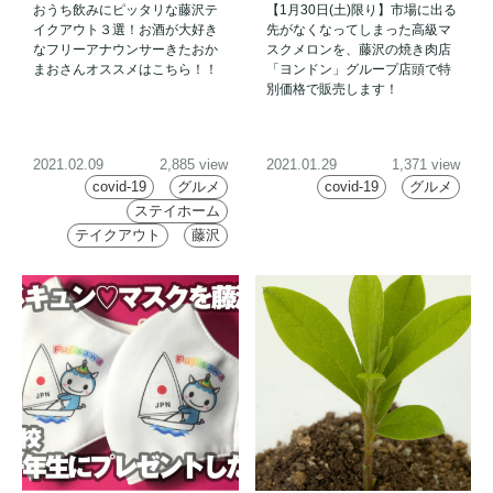
おうち飲みにピッタリな藤沢テ
【1月30日(土)限り】市場に出る
酒とかなり合う！！心踊るテ
ングループ
イクアウト３選！お酒が大好き
先がなくなってしまった高級マ
イクアウト」
なフリーアナウンサーきたおか
スクメロンを、藤沢の焼き肉店
まおさんオススメはこちら！！
「ヨンドン」グループ店頭で特
別価格で販売します！
2021.02.09
2,885 view
2021.01.29
1,371 view
covid-19
グルメ
covid-19
グルメ
ステイホーム
テイクアウト
藤沢