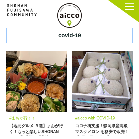
covid-19
#まおが行く！
#aicco with COVID-19
【地元グルメ ３選】まおが行
コロナ禍支援！静岡県産高級
く！もっと楽しいSHONAN
マスクメロン を格安で販売！
LIFE ⑦ 藤沢の「美味しいお
【1月30日 （土）】 ヨンド