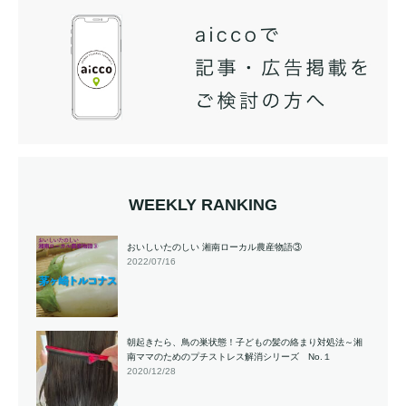
WEEKLY RANKING
おいしいたのしい 湘南ローカル農産物語③
2022/07/16
朝起きたら、鳥の巣状態！子どもの髪の絡まり対処法～湘
南ママのためのプチストレス解消シリーズ No.１
2020/12/28