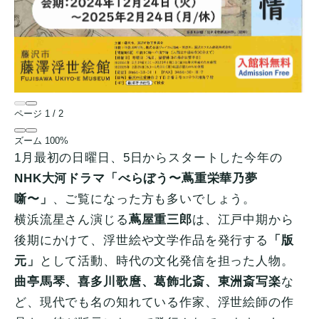
ページ
1
/
2
ズーム
100%
1月最初の日曜日、5日からスタートした今年の
NHK大河ドラマ「べらぼう〜蔦重栄華乃夢
噺〜」
、ご覧になった方も多いでしょう。
横浜流星さん演じる
蔦屋重三郎
は、江戸中期から
後期にかけて、浮世絵や文学作品を発行する
「版
元」
として活動、時代の文化発信を担った人物。
曲亭馬琴、喜多川歌麿、葛飾北斎、東洲斎写楽
な
ど、現代でも名の知れている作家、浮世絵師の作