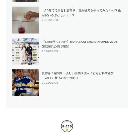
【30分でできる】超簡単・自由研究をやってみた！vol3.色
が変わるぶどうジュース
2021/08/26
【aicco行ってみた】MURASAKI SHONAN OPEN 2026、
鵠沼海浜公園で開催
2026/08/05
夏休み！超簡単・楽しい自由研究～子どもと科学遊び
（vol.1）魔法の粉で氷釣り
2021/07/04