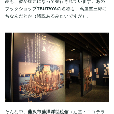
品も、彼が版元になって発行されています。あの
ブックショップ
TSUTAYA
の名称も、蔦屋重三郎に
ちなんだとか（諸説あるみたいですが）。
そんな中、
藤沢市藤澤浮世絵舘
（辻堂・ココテラ