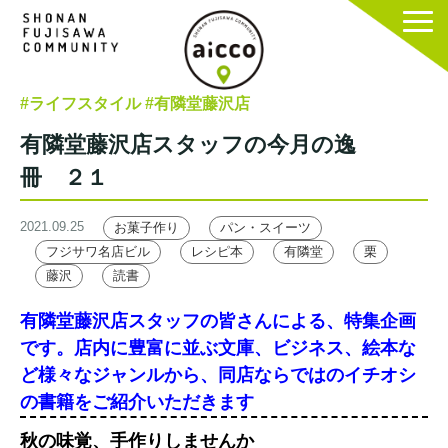
#ライフスタイル
#有隣堂藤沢店
有隣堂藤沢店スタッフの今月の逸
冊 ２１
2021.09.25
お菓子作り
パン・スイーツ
フジサワ名店ビル
レシピ本
有隣堂
栗
藤沢
読書
有隣堂藤沢店スタッフの皆さんによる、特集企画
です。店内に豊富に並ぶ文庫、ビジネス、絵本な
ど様々なジャンルから、同店ならではのイチオシ
の書籍をご紹介いただきます
秋の味覚、手作りしませんか