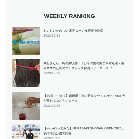
WEEKLY RANKING
おいしいたのしい 湘南ローカル農産物語③
2022/07/16
朝起きたら、鳥の巣状態！子どもの髪の絡まり対処法～湘
南ママのためのプチストレス解消シリーズ No.１
2020/12/28
【30分でできる】超簡単・自由研究をやってみた！vol3.色
が変わるぶどうジュース
2021/08/26
【aicco行ってみた】MURASAKI SHONAN OPEN 2026、
鵠沼海浜公園で開催
2026/08/05