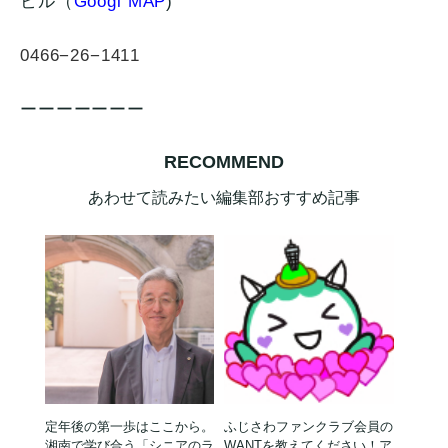
ビル（
Googl MAP
)
0466−26−1411
ーーーーーーー
RECOMMEND
あわせて読みたい編集部おすすめ記事
定年後の第一歩はここから。
ふじさわファンクラブ会員の
湘南で学び合う「シニアのラ
WANTを教えてください！ア