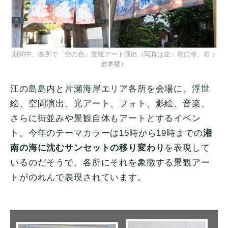
期間中、各所で「空の色」景観アート演出（写真は左：龍口寺、右：
岩本楼）
江の島島内と片瀬海岸エリア各所を会場に、浮世
絵、空間演出、光アート、フォト、影絵、音楽、
さらに街並みや景観自体もアートとするイベン
ト。今年のテーマカラーは15時から19時までの
湘
南の海に沈むサンセットの移り変わり
を表現して
いるのだそうで、各所にそれを象徴する景観アー
トがのれんで表現されています。