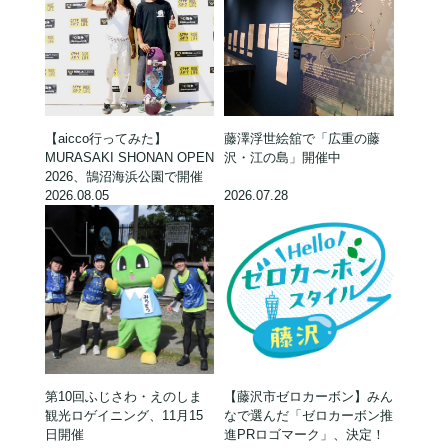
【aicco行ってみた】
藤澤浮世絵舘で「広重の藤
MURASAKI SHONAN OPEN
沢・江の島」開催中
2026、鵠沼海浜公園で開催
2026.08.05
2026.07.28
第10回ふじさわ・えのしま
【藤沢市ゼロカーボン】みん
観光ロゲイニング、11月15
なで選んだ「ゼロカーボン推
日開催
進PRロゴマーク」、決定！