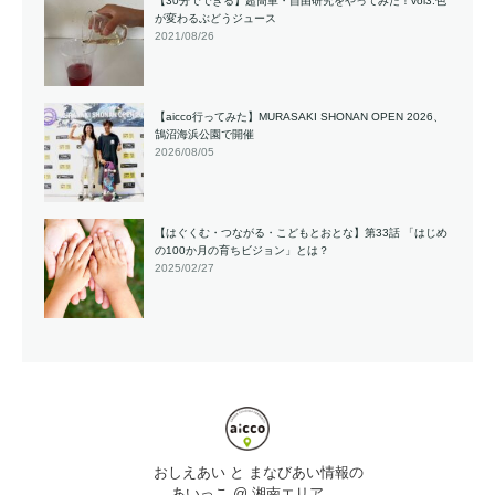
【30分でできる】超簡単・自由研究をやってみた！vol3.色
が変わるぶどうジュース
2021/08/26
【aicco行ってみた】MURASAKI SHONAN OPEN 2026、
鵠沼海浜公園で開催
2026/08/05
【はぐくむ・つながる・こどもとおとな】第33話 「はじめ
の100か月の育ちビジョン」とは？
2025/02/27
おしえあい と まなびあい情報の
あいっこ @ 湘南エリア