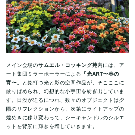
メイン会場の
サムエル・コッキング苑内
には、ア
ート集団ミラーボーラーによる
「光ART〜春の
宵〜」
と銘打つ光と影の空間作品が、そこここに
散りばめられ、幻想的な小宇宙を紡ぎ出していま
す。日没が迫るにつれ、数々のオブジェクトは夕
陽のリフレクションから、次第にライトアップの
煌めきに移り変わって、シーキャンドルのシルエ
ットを背景に輝きを増していきます。