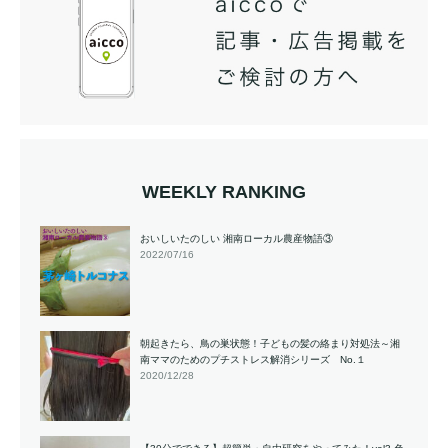
WEEKLY RANKING
おいしいたのしい 湘南ローカル農産物語③
2022/07/16
朝起きたら、鳥の巣状態！子どもの髪の絡まり対処法～湘
南ママのためのプチストレス解消シリーズ No.１
2020/12/28