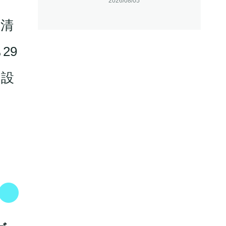
2026/08/05
を清
29
て設