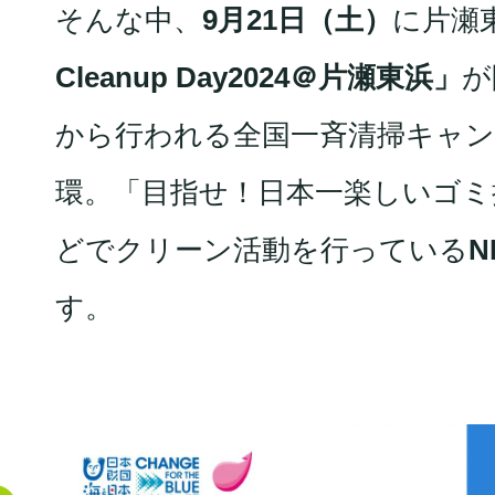
そんな中、
9月21日（土）
に片瀬
Cleanup Day2024＠片瀬東浜」
が
から行われる全国⼀斉清掃キャ
環。「⽬指せ！日本⼀楽しいゴミ
どでクリーン活動を行っている
N
す。