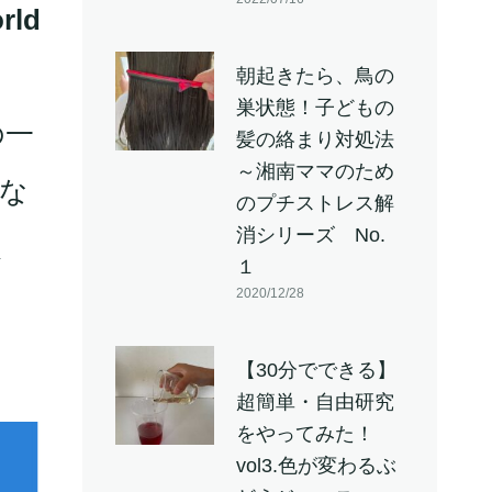
rld
）
朝起きたら、鳥の
巣状態！子どもの
の一
髪の絡まり対処法
～湘南ママのため
な
のプチストレス解
消シリーズ No.
ま
１
2020/12/28
【30分でできる】
超簡単・自由研究
をやってみた！
vol3.色が変わるぶ