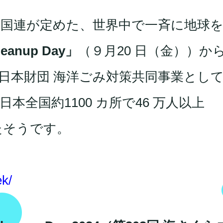
国連が定めた、世界中で⼀斉に地球
leanup Day」
（９月20 日（金））から
日本財団 海洋ごみ対策共同事業とし
全国約1100 カ所で46 万人以上
たそうです。
ek/