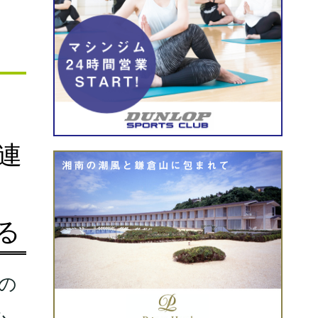
連
る
の