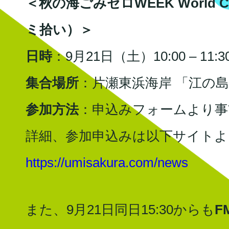
＜秋の海ごみゼロWEEK World Cl
ミ拾い）＞
日時
：9月21日（土）10:00 – 11:
集合場所
：片瀬東浜海岸 「江の
参加方法
：申込みフォームより事
詳細、参加申込みは以下サイトよ
https://umisakura.com/news
また、9月21日同日15:30からも
F