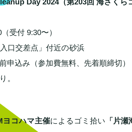
eanup Day 2024（第203回 海さくら
30（受付 9:30〜）
島入口交差点」付近の砂浜
前申込み（参加費無料、先着順締切）
り。
Mヨコハマ主催
によるゴミ拾い
「片瀬