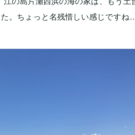
。江の島片瀬西浜の海の家は、もう土
した。ちょっと名残惜しい感じですね