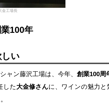
大金工場長
業100年
欲しい
シャン藤沢工場は、今年、
創業100周
任した
大金修さん
に、ワインの魅力と
た。