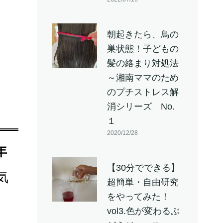
朝起きたら、鳥の
巣状態！子どもの
髪の絡まり対処法
～湘南ママのため
のプチストレス解
消シリーズ No.
１
2020/12/28
年
【30分でできる】
気
超簡単・自由研究
をやってみた！
vol3.色が変わるぶ