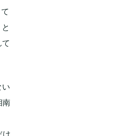
って
こと
れて
ない
湘南
だけ