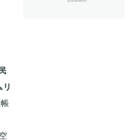
2026/08/05
民
ムリ
話帳
空