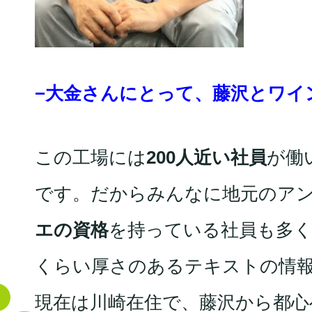
−大金さんにとって、藤沢とワイ
この工場には
200人近い社員
が働
です。だからみんなに地元のア
エの資格
を持っている社員も多く
くらい厚さのあるテキストの情
現在は川崎在住で、藤沢から都心