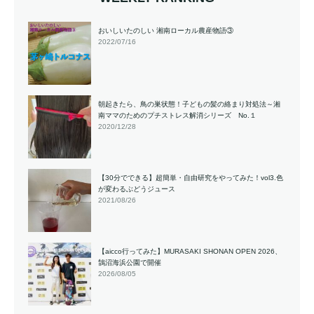
おいしいたのしい 湘南ローカル農産物語③
2022/07/16
朝起きたら、鳥の巣状態！子どもの髪の絡まり対処法～湘
南ママのためのプチストレス解消シリーズ No.１
2020/12/28
【30分でできる】超簡単・自由研究をやってみた！vol3.色
が変わるぶどうジュース
2021/08/26
【aicco行ってみた】MURASAKI SHONAN OPEN 2026、
鵠沼海浜公園で開催
2026/08/05