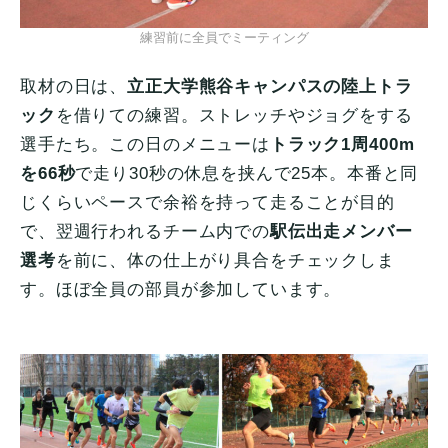
練習前に全員でミーティング
取材の日は、
立正大学熊谷キャンパスの陸上トラ
ック
を借りての練習。ストレッチやジョグをする
選手たち。この日のメニューは
トラック1周400m
を66秒
で走り30秒の休息を挟んで25本。本番と同
じくらいペースで余裕を持って走ることが目的
で、翌週行われるチーム内での
駅伝出走メンバー
選考
を前に、体の仕上がり具合をチェックしま
す。ほぼ全員の部員が参加しています。