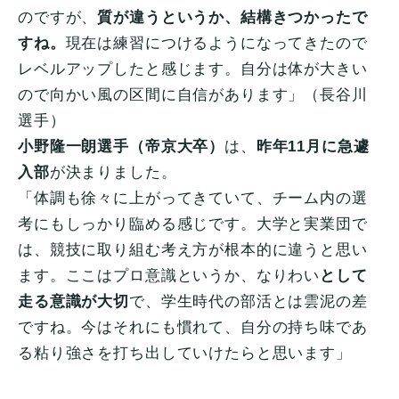
のですが、
質が違うというか、結構きつかったで
すね。
現在は練習につけるようになってきたので
レベルアップしたと感じます。自分は体が大きい
ので向かい風の区間に自信があります」（長谷川
選手）
小野隆一朗選手（帝京大卒）
は、
昨年11月に急遽
入部
が決まりました。
「体調も徐々に上がってきていて、チーム内の選
考にもしっかり臨める感じです。大学と実業団で
は、競技に取り組む考え方が根本的に違うと思い
ます。ここはプロ意識というか、なりわい
として
走る意識が大切
で、学生時代の部活とは雲泥の差
ですね。今はそれにも慣れて、自分の持ち味であ
る粘り強さを打ち出していけたらと思います」