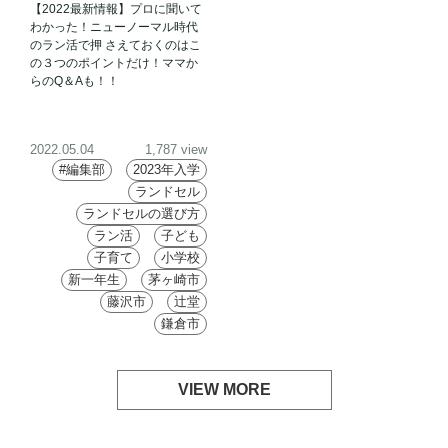
【2022最新情報】プロに聞いて
わかった！ニューノーマル時代
のラン活で押 さえておくのはこ
の３つのポイントだけ！ママか
らのQ＆Aも！！
2022.05.04
1,787 view
#編集部
2023年入学
ランドセル
ランドセルの選び方
ラン活
子ども
子育て
小学校
新一年生
茅ヶ崎市
藤沢市
辻堂
鎌倉市
VIEW MORE