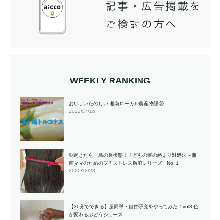
WEEKLY RANKING
おいしいたのしい 湘南ローカル農産物語③
2022/07/16
朝起きたら、鳥の巣状態！子どもの髪の絡まり対処法～湘
南ママのためのプチストレス解消シリーズ No.１
2020/12/28
【30分でできる】超簡単・自由研究をやってみた！vol3.色
が変わるぶどうジュース