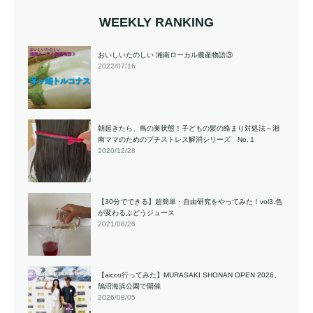
WEEKLY RANKING
おいしいたのしい 湘南ローカル農産物語③
2022/07/16
朝起きたら、鳥の巣状態！子どもの髪の絡まり対処法～湘
南ママのためのプチストレス解消シリーズ No.１
2020/12/28
【30分でできる】超簡単・自由研究をやってみた！vol3.色
が変わるぶどうジュース
2021/08/26
【aicco行ってみた】MURASAKI SHONAN OPEN 2026、
鵠沼海浜公園で開催
2026/08/05