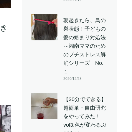
朝起きたら、鳥の
き
巣状態！子どもの
髪の絡まり対処法
～湘南ママのため
のプチストレス解
消シリーズ No.
１
2020/12/28
【30分でできる】
超簡単・自由研究
をやってみた！
vol3.色が変わるぶ