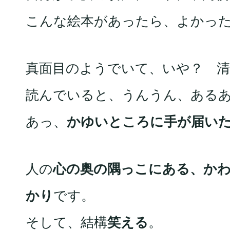
こんな絵本があったら、よかっ
真面目のようでいて、いや？ 清
読んでいると、うんうん、ある
あっ、
かゆいところに手が届い
人の
心の奥の隅っこにある、か
かり
です。
そして、結構
笑える
。