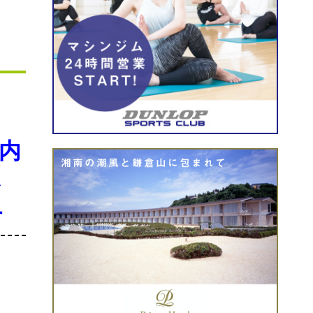
内
か
す