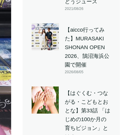
どうジュース
2021/08/26
【aicco行ってみ
た】MURASAKI
SHONAN OPEN
2026、鵠沼海浜公
園で開催
2026/08/05
【はぐくむ・つな
がる・こどもとお
とな】第33話 「は
じめの100か月の
育ちビジョン」と