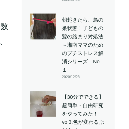
朝起きたら、鳥の
は数
巣状態！子どもの
髪の絡まり対処法
、
～湘南ママのため
のプチストレス解
消シリーズ No.
１
2020/12/28
【30分でできる】
超簡単・自由研究
をやってみた！
vol3.色が変わるぶ