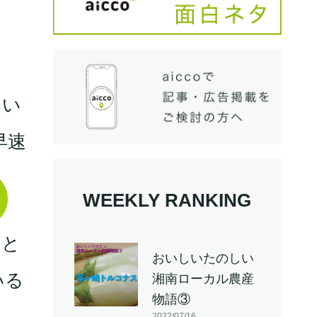
しい
早速
WEEKLY RANKING
ると
おいしいたのしい
いる
湘南ローカル農産
物語③
2022/07/16