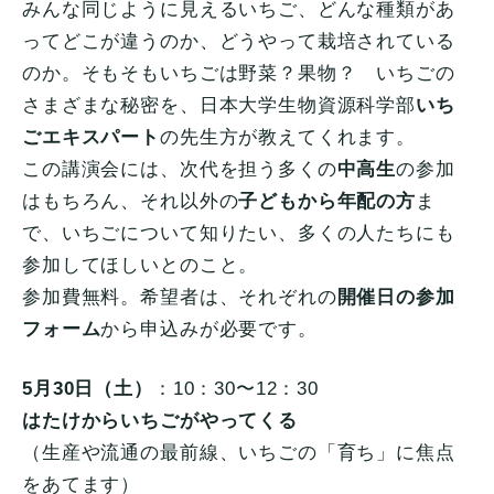
みんな同じように見えるいちご、どんな種類があ
ってどこが違うのか、どうやって栽培されている
のか。そもそもいちごは野菜？果物？ いちごの
さまざまな秘密を、日本大学生物資源科学部
いち
ごエキスパート
の先生方が教えてくれます。
この講演会には、次代を担う多くの
中高生
の参加
はもちろん、それ以外の
子どもから年配の方
ま
で、いちごについて知りたい、多くの人たちにも
参加してほしいとのこと。
参加費無料。希望者は、それぞれの
開催日の参加
フォーム
から申込みが必要です。
5月30日（土）
：10：30〜12：30
はたけからいちごがやってくる
（生産や流通の最前線、いちごの「育ち」に焦点
をあてます）