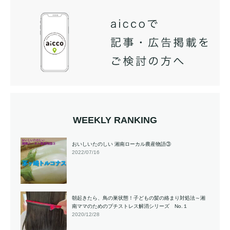
WEEKLY RANKING
おいしいたのしい 湘南ローカル農産物語③
2022/07/16
朝起きたら、鳥の巣状態！子どもの髪の絡まり対処法～湘
南ママのためのプチストレス解消シリーズ No.１
2020/12/28