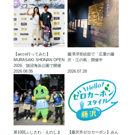
【aicco行ってみた】
藤澤浮世絵舘で「広重の藤
MURASAKI SHONAN OPEN
沢・江の島」開催中
2026、鵠沼海浜公園で開催
2026.08.05
2026.07.28
第10回ふじさわ・えのしま
【藤沢市ゼロカーボン】みん