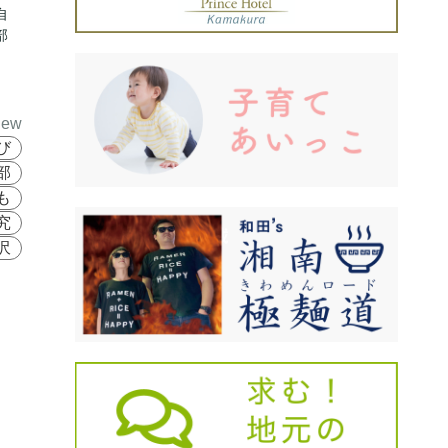
自
部
iew
び
部
も
究
沢