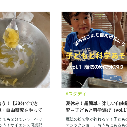
#スタディ
う！【30分ででき
夏休み！超簡単・楽しい自由
単・自由研究をやって
究～子どもと科学遊び（vol.1
l2.２分でシャーベット
魔法の粉で氷釣り
くても２分でシャーベッ
魔法の粉で氷が釣れる？！子ども
ゃう！サイエンス倶楽部
マジックショー。おうちにあるも