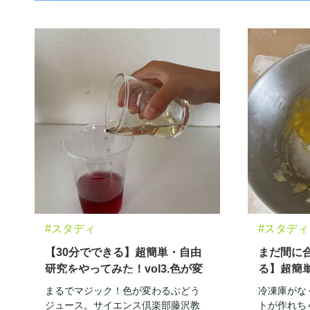
#スタディ
#スタディ
【30分でできる】超簡単・自由
まだ間に合
研究をやってみた！vol3.色が変
る】超簡
わるぶどうジュース
みた！vo
まるでマジック！色が変わるぶどう
冷凍庫がな
作り
ジュース。サイエンス倶楽部藤沢教
トが作れち