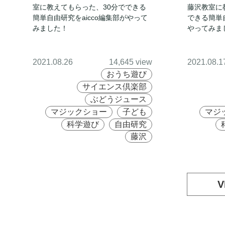
室に教えてもらった、30分でできる
藤沢教室に
簡単自由研究をaicco編集部がやって
できる簡単自
みました！
やってみま
2021.08.26
14,645 view
2021.08.1
おうち遊び
サイエンス倶楽部
ぶどうジュース
マジックショー
子ども
マジ
科学遊び
自由研究
藤沢
V