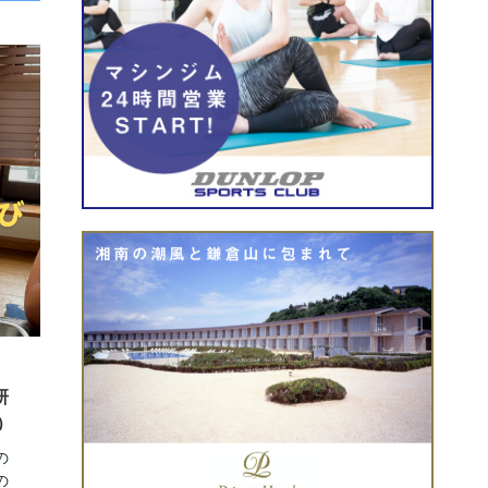
研
）
の
の