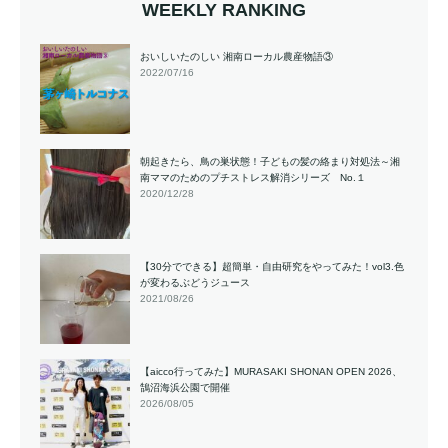
WEEKLY RANKING
おいしいたのしい 湘南ローカル農産物語③
2022/07/16
朝起きたら、鳥の巣状態！子どもの髪の絡まり対処法～湘
南ママのためのプチストレス解消シリーズ No.１
2020/12/28
【30分でできる】超簡単・自由研究をやってみた！vol3.色
が変わるぶどうジュース
2021/08/26
【aicco行ってみた】MURASAKI SHONAN OPEN 2026、
鵠沼海浜公園で開催
2026/08/05