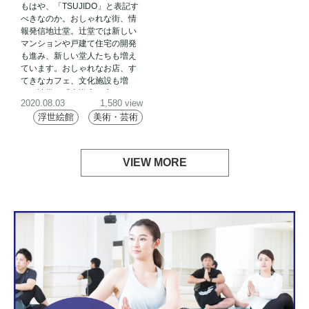
もはや、「TSUJIDO」と表記す
べきなのか。おしゃれな街、情
報発信地辻堂。辻堂では新しい
マンションや戸建て住宅の開発
も進み、新しい堂人たちも増え
ています。おしゃれなお店、す
てきなカフェ、文化施設も増
え、辻堂の「意識高い度」はも
2020.08.03
1,580 view
う誰も止められない!?
浮世絵館
美術・芸術
VIEW MORE