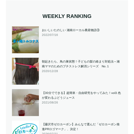
WEEKLY RANKING
おいしいたのしい 湘南ローカル農産物語③
2022/07/16
朝起きたら、鳥の巣状態！子どもの髪の絡まり対処法～湘
南ママのためのプチストレス解消シリーズ No.１
2020/12/28
【30分でできる】超簡単・自由研究をやってみた！vol3.色
が変わるぶどうジュース
2021/08/26
【藤沢市ゼロカーボン】みんなで選んだ「ゼロカーボン推
進PRロゴマーク」、決定！
2026/07/21