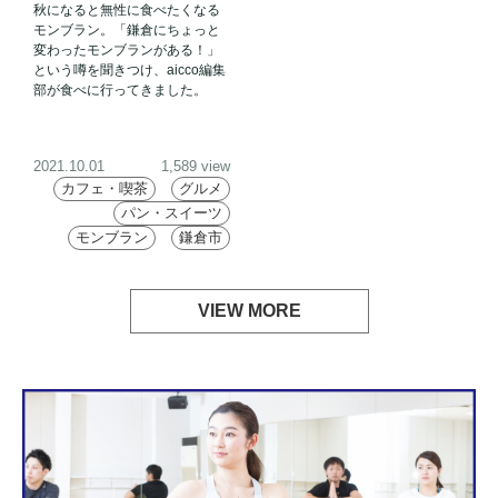
秋になると無性に食べたくなる
部調べ】
モンブラン。「鎌倉にちょっと
変わったモンブランがある！」
という噂を聞きつけ、aicco編集
部が食べに行ってきました。
2021.10.01
1,589 view
カフェ・喫茶
グルメ
パン・スイーツ
モンブラン
鎌倉市
VIEW MORE