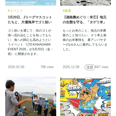
#イベント
#健康
3月20日、Jリーグマスコット
【湘南農めぐり：米①】地元
たちと、片瀬海岸でゴミ拾い
の生態を守る、「タゲリ米」
イベント
って？
ゴミ拾いを通じて、街のゴミが
もっとお米のこと、地元の米農
海へ流れ込むことを知ってもら
家のこと知りたい。そう考え湘
い、海への関心も高めようとい
南のお米事情を、農アンバサダ
うイベント「LTO KANAGAWA
ーのLioさんに案内してもらいま
EVENT 2026」が3月20日（金・
した。
祝） に開催されます。
2026.02.06
798 view
2025.12.09
667 view
注目