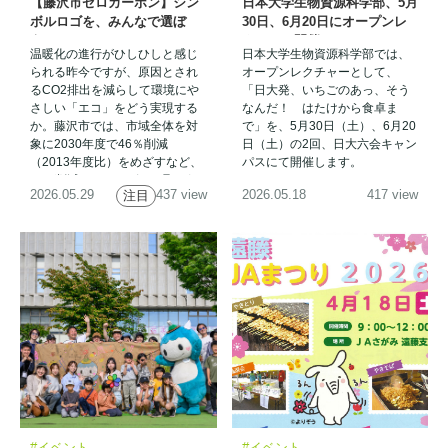
【藤沢市ゼロカーボン】シン
日本大学生物資源科学部、5月
ボルロゴを、みんなで選ぼ
30日、6月20日にオープンレ
う！
クチャー開催
温暖化の進行がひしひしと感じ
日本大学生物資源科学部では、
られる昨今ですが、原因とされ
オープンレクチャーとして、
るCO2排出を減らして環境にや
「日大発、いちごのあっ、そう
さしい「エコ」をどう実現する
なんだ！ はたけから食卓ま
か。藤沢市では、市域全体を対
で」を、5月30日（土）、6月20
象に2030年度で46％削減
日（土）の2回、日大六会キャン
（2013年度比）をめざすなど、
パスにて開催します。
CO2削減の、さまざまな取り組
2026.05.29
437 view
2026.05.18
417 view
注目
みを行っています。
#イベント
#イベント