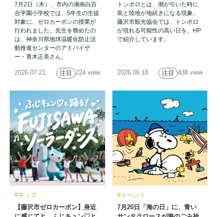
7月2日（木）、市内の湘南白百
トンボロとは、潮が引いた時に
合学園小学校では、5年生の生徒
島と陸地が地続きになる現象。
対象に、ゼロカーボンの授業が
藤沢市観光協会では、トンボロ
行われました。先生を務めたの
が現れる可能性の高い日を、HP
は、神奈川県地球温暖化防止活
で紹介しています。
動推進センターのアドバイザ
ー・青木正美さん。
2026.07.21
224 view
2026.06.18
438 view
注目
注目
#キッズ
#イベント
【藤沢市ゼロカーボン】身近
7月20日「海の日」に、青い
に感じてと、ふじキュン♡と
サンタクロースが海のごみ拾