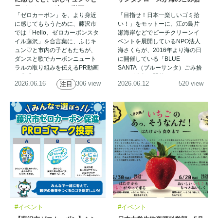
子どもたちのダンス動画
い
「ゼロカーボン」を、より身近
「目指せ！日本一楽しいゴミ拾
に感じてもらうために、藤沢市
い！」をモットーに、江の島片
では「Hello、ゼロカーボンスタ
瀬海岸などでビーチクリーンイ
イル藤沢」を合言葉に、ふじキ
ベントを展開しているNPO法人
ュン♡と市内の子どもたちが、
海さくらが、2016年より海の日
ダンスと歌でカーボンニュート
に開催している「BLUE
ラルの取り組みを伝えるPR動画
SANTA （ブルーサンタ）ごみ拾
を作成しました。
い」が今年も開催されます。
2026.06.16
306 view
2026.06.12
520 view
注目
#イベント
#イベント