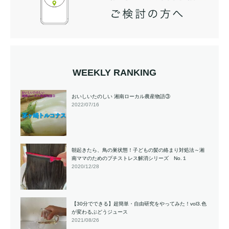
WEEKLY RANKING
おいしいたのしい 湘南ローカル農産物語③
2022/07/16
朝起きたら、鳥の巣状態！子どもの髪の絡まり対処法～湘
南ママのためのプチストレス解消シリーズ No.１
2020/12/28
【30分でできる】超簡単・自由研究をやってみた！vol3.色
が変わるぶどうジュース
2021/08/26