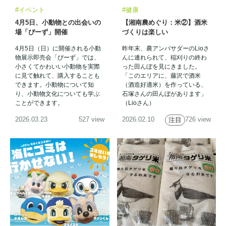
#イベント
#健康
4月5日、小動物との出会いの
【湘南農めぐり：米②】酒米
場「ぴーず」開催
づくりは楽しい
4月5日（日）に開催される小動
昨年末、農アンバサダーのLioさ
物展示即売会「ぴーず」では、
んに連れられて、稲刈りの終わ
小さくてかわいい小動物を実際
った田んぼを見にきました。
に見て触れて、購入することも
「このエリアに、藤沢で酒米
できます。小動物について知
（酒造好適米）を作っている、
り、小動物文化についても学ぶ
石塚さんの田んぼがあります」
ことができます。
（Lioさん）
2026.03.23
527 view
2026.02.10
726 view
注目