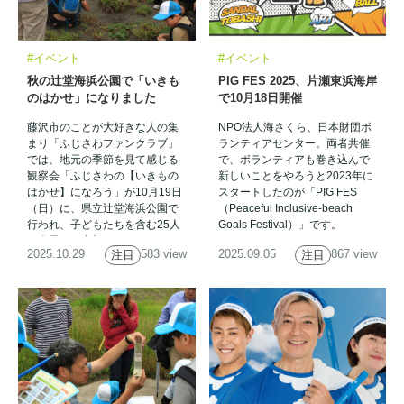
#イベント
#イベント
秋の辻堂海浜公園で「いきも
PIG FES 2025、片瀬東浜海岸
のはかせ」になりました
で10月18日開催
藤沢市のことが大好きな人の集
NPO法人海さくら、日本財団ボ
まり「ふじさわファンクラブ」
ランティアセンター。両者共催
では、地元の季節を見て感じる
で、ボランティアも巻き込んで
観察会「ふじさわの【いきもの
新しいことをやろうと2023年に
はかせ】になろう」が10月19日
スタートしたのが「PIG FES
（日）に、県立辻堂海浜公園で
（Peaceful Inclusive-beach
行われ、子どもたちを含む25人
Goals Festival）」です。
の会員が、参加しました。
2025.10.29
583 view
2025.09.05
867 view
注目
注目