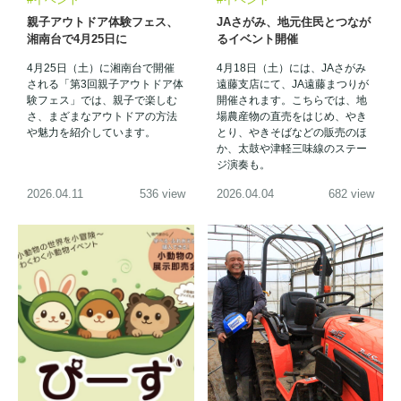
親子アウトドア体験フェス、
JAさがみ、地元住民とつなが
湘南台で4月25日に
るイベント開催
4月25日（土）に湘南台で開催
4月18日（土）には、JAさがみ
される「第3回親子アウトドア体
遠藤支店にて、JA遠藤まつりが
験フェス」では、親子で楽しむ
開催されます。こちらでは、地
さ、まざまなアウトドアの方法
場農産物の直売をはじめ、やき
や魅力を紹介しています。
とり、やきそばなどの販売のほ
か、太鼓や津軽三味線のステー
ジ演奏も。
2026.04.11
536 view
2026.04.04
682 view