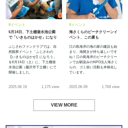
#イベント
#イベント
6月14日、下土棚遊水池公園
海さくらのビーチクリーンイ
で「いきものはかせ」になり
ベント、この夏も
ました
ふじさわファンクラブでは、自
江の島海岸の海の家の建設も始
然観察イベント「ふじさわの
まり、海開きが待ち遠しいです
【いきものはかせ】になろう」
ね！江の島海岸のビーチクリー
を6月14日（土）に、下土棚遊
ンでお馴染みのNPO法人海さく
水池公園（藤沢市下土棚）にて
らの、ゴミ拾い活動も本格化し
開催しました。
ています。
2025.06.19
1,175 view
2025.06.09
1,769 view
VIEW MORE